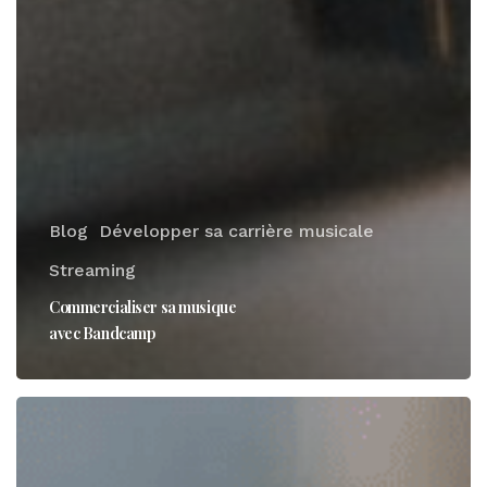
Blog
Développer sa carrière musicale
Streaming
Commercialiser sa musique
avec Bandcamp
Nos
8
idées