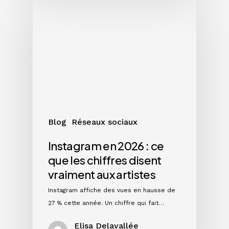
Instagram
en
2026
:
ce
que
les
chiffres
disent
vraiment
Blog
Réseaux sociaux
aux
artistes
Instagram en 2026 : ce
que les chiffres disent
vraiment aux artistes
Instagram affiche des vues en hausse de
27 % cette année. Un chiffre qui fait…
Elisa Delavallée