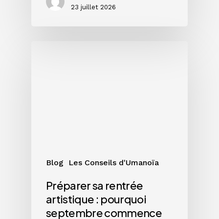
23 juillet 2026
Préparer
sa
rentrée
artistique
:
pourquoi
septembre
commence
en
juillet
Blog
Les Conseils d'Umanoïa
Préparer sa rentrée
artistique : pourquoi
septembre commence