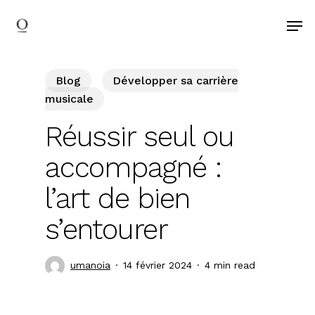
search
Skip
Men
to
main
content
Blog
Développer sa carrière
musicale
Réussir seul ou
accompagné :
l’art de bien
s’entourer
umanoia
14 février 2024
4 min read