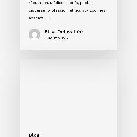
réputation. Médias inactifs, public
dispersé, professionnel.le.s aux abonnés
absents……
Elisa Delavallée
6 août 2026
Single,
EP
ou
album
:
quel
format
choisir
pour
votre
Blog