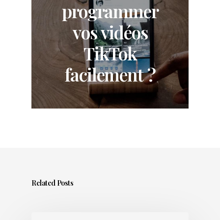
programmer
vos vidéos
TikTok
facilement ?
Related Posts
Sortir