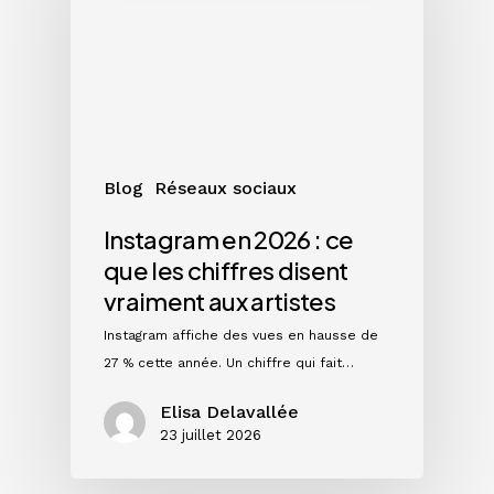
:
ce
que
les
chiffres
disent
vraiment
Blog
Réseaux sociaux
aux
artistes
Instagram en 2026 : ce
que les chiffres disent
vraiment aux artistes
Instagram affiche des vues en hausse de
27 % cette année. Un chiffre qui fait…
Elisa Delavallée
23 juillet 2026