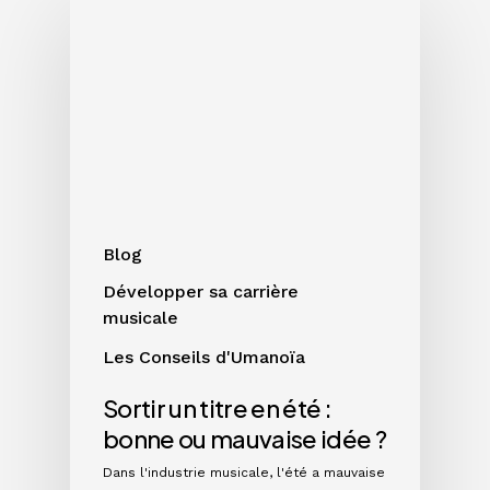
un
titre
en
été
:
bonne
ou
mauvaise
idée
Blog
?
Développer sa carrière
musicale
Les Conseils d'Umanoïa
Sortir un titre en été :
bonne ou mauvaise idée ?
Dans l'industrie musicale, l'été a mauvaise