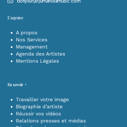
b
o
n
j
o
u
r
(
a
t
)
u
m
a
n
o
i
a
m
u
s
i
c
.
c
o
m
L’agence
A propos
Nos Services
Management
Agenda des Artistes
Mentions Légales
En savoir +
Travailler votre image
Biographie d’artiste
Réussir vos vidéos
Relations presses et médias