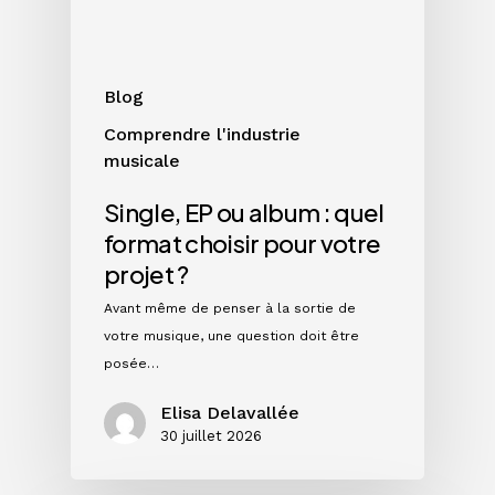
format
choisir
pour
votre
Blog
projet
Comprendre l'industrie
?
musicale
Single, EP ou album : quel
format choisir pour votre
projet ?
Avant même de penser à la sortie de
votre musique, une question doit être
posée…
Elisa Delavallée
30 juillet 2026