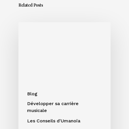
Related Posts
Sortir
un
titre
en
été
:
bonne
ou
mauvaise
idée
Blog
?
Développer sa carrière
musicale
Les Conseils d'Umanoïa