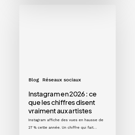
Instagram
en
2026
:
ce
que
les
chiffres
disent
vraiment
Blog
Réseaux sociaux
aux
artistes
Instagram en 2026 : ce
que les chiffres disent
vraiment aux artistes
Instagram affiche des vues en hausse de
27 % cette année. Un chiffre qui fait…