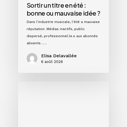
Sortir un titre en été :
bonne ou mauvaise idée ?
Dans l'industrie musicale, l'été a mauvaise
réputation. Médias inactifs, public
dispersé, professionnel.le.s aux abonnés
absents……
Elisa Delavallée
6 août 2026
Single,
EP
ou
album
:
quel