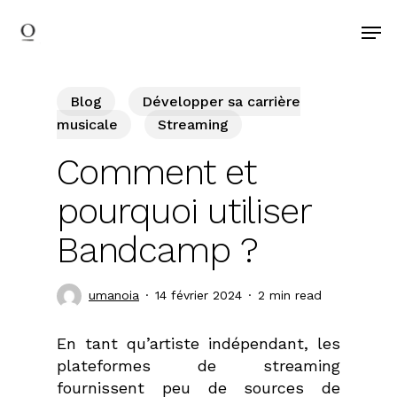
search
Skip
Men
to
main
content
Blog
Développer sa carrière
musicale
Streaming
Comment et
pourquoi utiliser
Bandcamp ?
umanoia
14 février 2024
2 min read
En tant qu’artiste indépendant, les
plateformes de streaming
fournissent peu de sources de