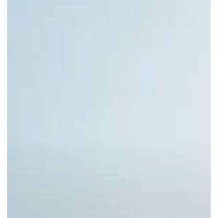
:
“Motorway
Son”