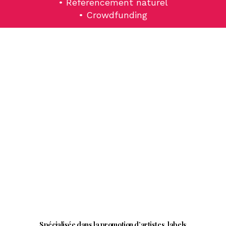
• Référencement naturel
• Crowdfunding
Marketing & Communication
Spécialisée dans la promotion d’artistes, labels