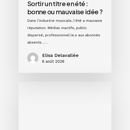
Sortir un titre en été :
bonne ou mauvaise idée ?
Dans l'industrie musicale, l'été a mauvaise
réputation. Médias inactifs, public
dispersé, professionnel.le.s aux abonnés
absents……
Elisa Delavallée
6 août 2026
Single,
EP
ou
album
:
quel
format