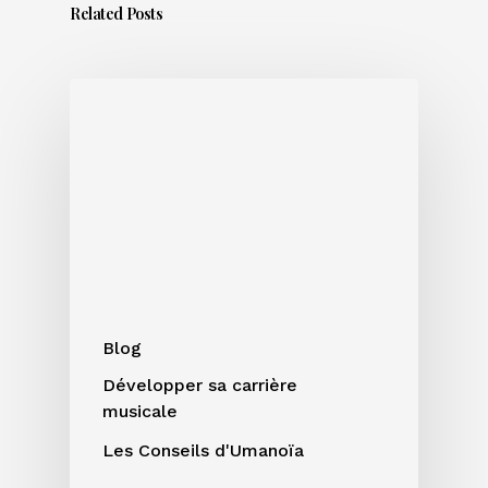
Related Posts
Sortir
un
titre
en
été
:
bonne
ou
mauvaise
idée
Blog
?
Développer sa carrière
musicale
Les Conseils d'Umanoïa