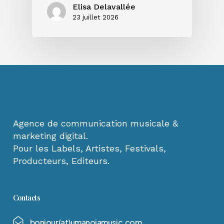
Elisa Delavallée
23 juillet 2026
Agence de communication musicale &
marketing digital.
Pour les Labels, Artistes, Festivals,
Producteurs, Editeurs.
Contacts
b
o
n
j
o
u
r
(
a
t
)
u
m
a
n
o
i
a
m
u
s
i
c
.
c
o
m