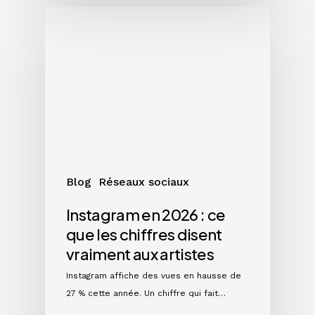
Instagram
en
2026
:
ce
que
les
chiffres
disent
vraiment
Blog
Réseaux sociaux
aux
artistes
Instagram en 2026 : ce
que les chiffres disent
vraiment aux artistes
Instagram affiche des vues en hausse de
27 % cette année. Un chiffre qui fait…