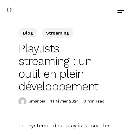
search
Skip
Men
to
main
content
Blog
Streaming
Playlists
streaming : un
outil en plein
développement
umanoia
14 février 2024
3 min read
Le système des playlists sur les