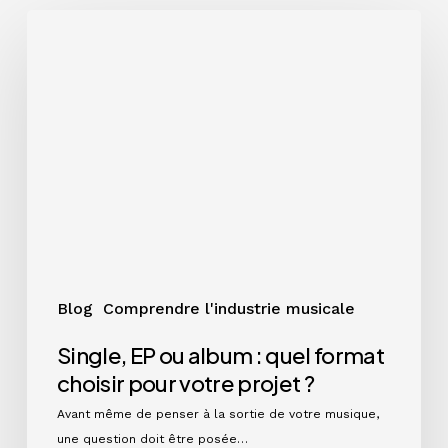
Single,
EP
ou
album
:
quel
format
choisir
pour
votre
projet
?
Blog
Comprendre l'industrie musicale
Single, EP ou album : quel format
choisir pour votre projet ?
Avant même de penser à la sortie de votre musique,
une question doit être posée…