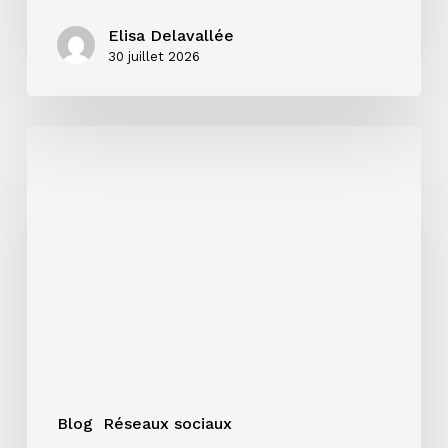
Elisa Delavallée
30 juillet 2026
Instagram
en
2026
:
ce
que
les
chiffres
disent
vraiment
aux
artistes
Blog
Réseaux sociaux