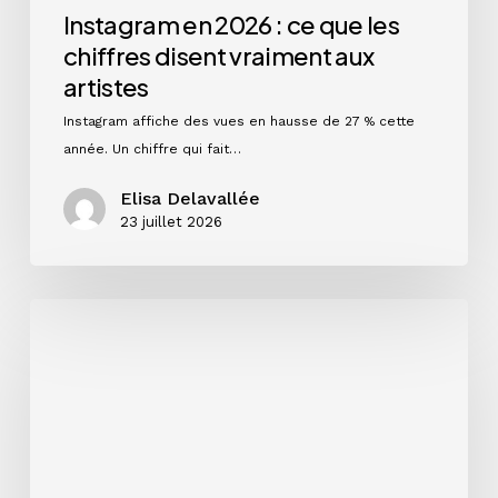
Instagram en 2026 : ce que les
chiffres disent vraiment aux
artistes
Instagram affiche des vues en hausse de 27 % cette
année. Un chiffre qui fait…
Elisa Delavallée
23 juillet 2026
Préparer
sa
rentrée
artistique
:
pourquoi
septembre