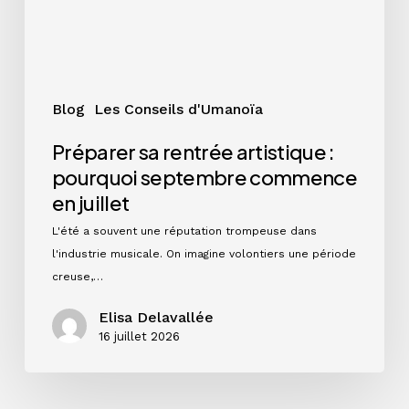
commence
en
juillet
Blog
Les Conseils d'Umanoïa
Préparer sa rentrée artistique :
pourquoi septembre commence
en juillet
L'été a souvent une réputation trompeuse dans
l'industrie musicale. On imagine volontiers une période
creuse,…
Elisa Delavallée
16 juillet 2026