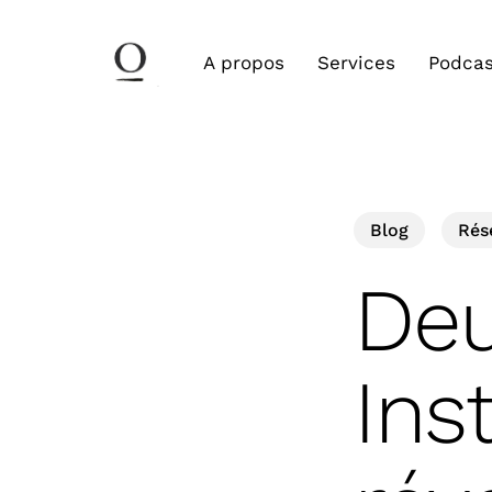
Skip
to
A propos
Services
Podcas
main
content
Search
Blog
Rés
Deu
Ins