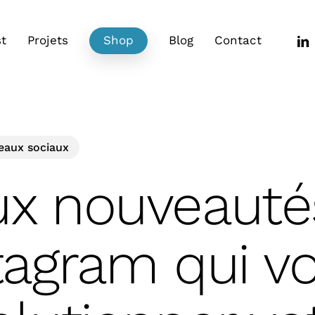
link
t
Projets
Shop
Blog
Contact
eaux sociaux
x nouveauté
tagram qui v