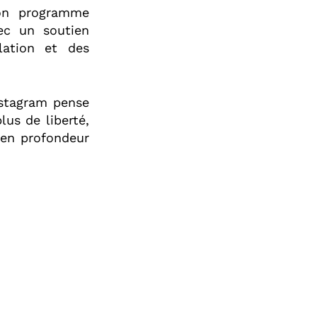
on programme
vec un soutien
lation et des
stagram pense
lus de liberté,
 en profondeur