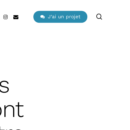
search
edin
instagram
email
J
‘
a
i
u
n
p
r
o
j
e
t
s
ont