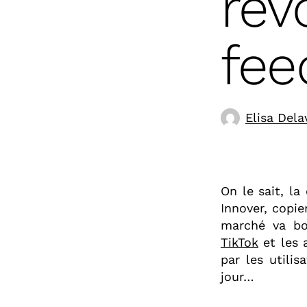
rév
fee
Elisa Dela
On le sait, la
Innover, copie
marché va bo
TikTok
et les 
par les utilis
jour…