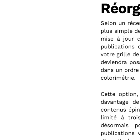
Réorg
Selon un réce
plus simple de
mise à jour d
publications
votre grille d
deviendra poss
dans un ordre
colorimétrie.
Cette option,
davantage de 
contenus éping
limité à troi
désormais po
publications 