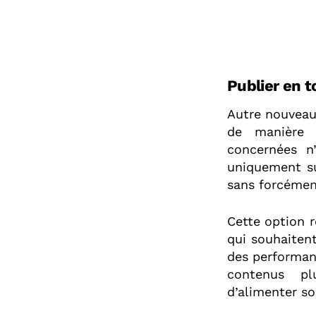
Publier en t
Autre nouveaut
de manière d
concernées n’
uniquement su
sans forcémen
Cette option r
qui souhaitent
des performanc
contenus pl
d’alimenter son