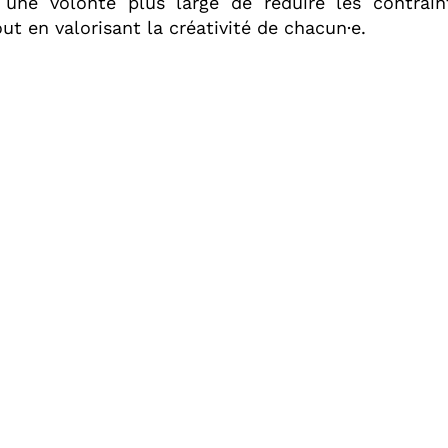
s une volonté plus large de réduire les contrain
out en valorisant la créativité de chacun·e.