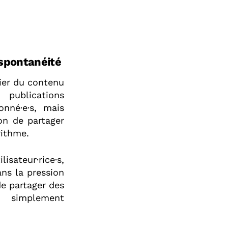
 spontanéité
lier du contenu
 publications
onné·e·s, mais
on de partager
rithme.
isateur·rice·s,
ans la pression
de partager des
u simplement