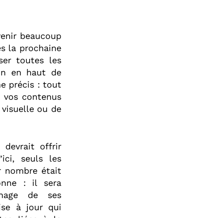
evenir beaucoup
ès la prochaine
ser toutes les
on en haut de
e précis : tout
er vos contenus
visuelle ou de
devrait offrir
ici, seuls les
ur nombre était
onne : il sera
ichage de ses
ise à jour qui