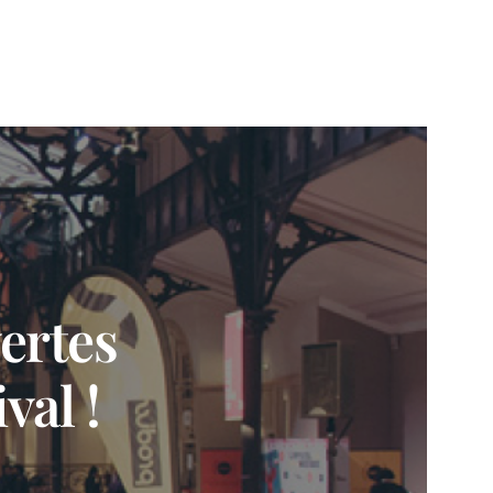
ertes
val !