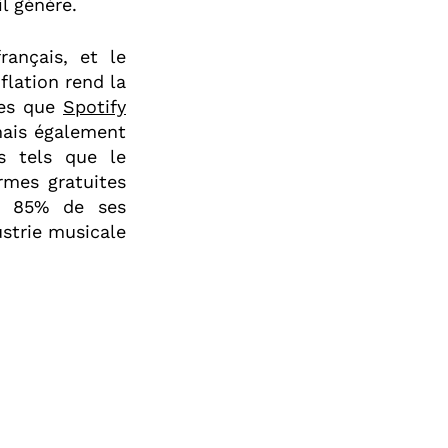
il génère.
ançais, et le
lation rend la
les que
Spotify
mais également
s tels que le
rmes gratuites
ui 85% de ses
ustrie musicale