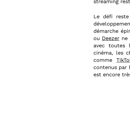
streaming reste
Le défi rest
développement
démarche épin
ou
Deezer
ne 
avec toutes 
cinéma, les c
comme
TikTo
contenus par l
est encore trè