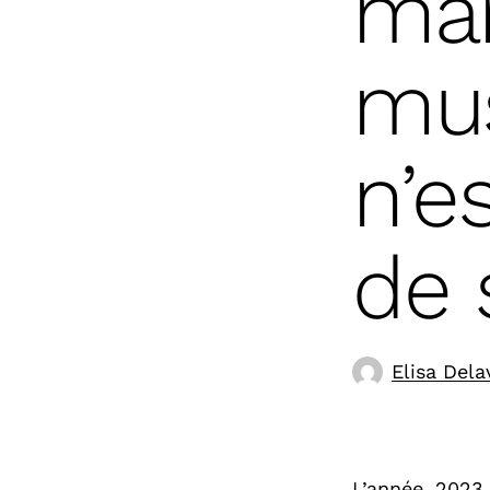
mar
mus
n’e
de 
Elisa Dela
L’année 2023