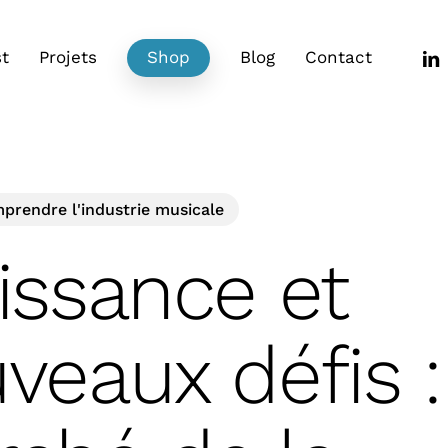
link
t
Projets
Shop
Blog
Contact
prendre l'industrie musicale
issance et
veaux défis :