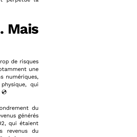
… Mais
rop de risques
 notamment une
ns numériques,
 physique, qui
 💿
fondrement du
evenus générés
2, qui étaient
es revenus du