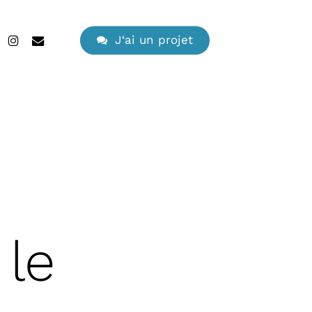
search
edin
instagram
email
J
‘
a
i
u
n
p
r
o
j
e
t
 le