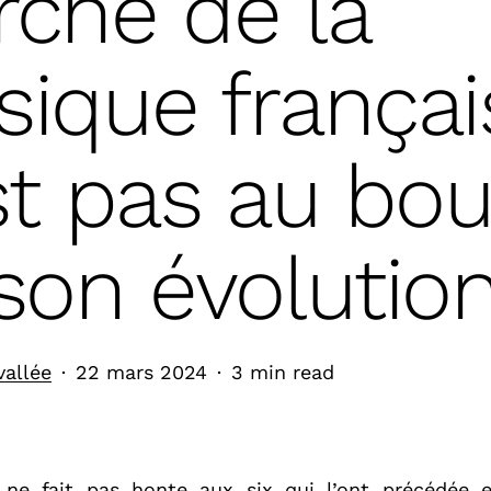
ché de la
ique françai
st pas au bou
son évolutio
vallée
22 mars 2024
3 min read
 ne fait pas honte aux six qui l’ont précédée e