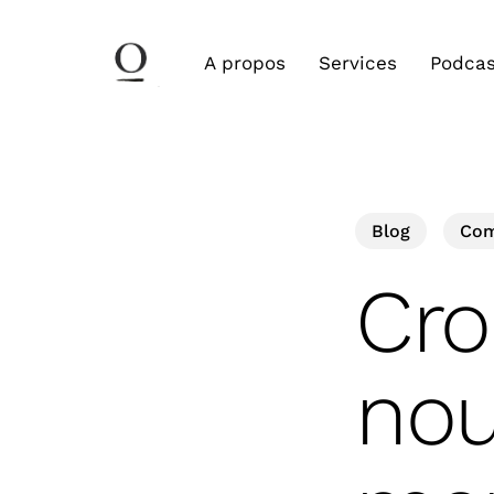
Skip
to
A propos
Services
Podcas
main
content
Blog
Com
Cro
nou