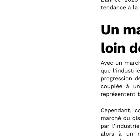
tendance à la
Un ma
loin d
Avec un march
que l’industr
progression d
couplée à une
représentent 
Cependant, c
marché du dis
par l’industr
alors à un n