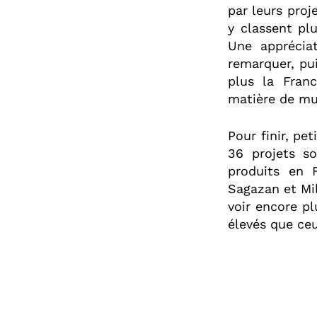
par leurs proj
y classent pl
Une apprécia
remarquer, pu
plus la Fran
matière de mu
Pour finir, pe
36 projets so
produits en 
Sagazan et Mil
voir encore pl
élevés que ceu