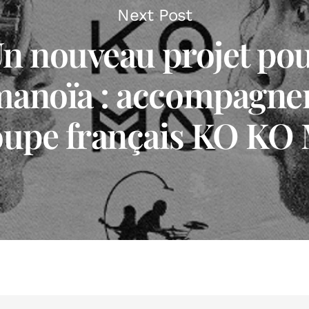
Next Post
n nouveau projet po
anoïa : accompagner
oupe français KO KO