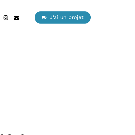
search
edin
instagram
email
J
‘
a
i
u
n
p
r
o
j
e
t