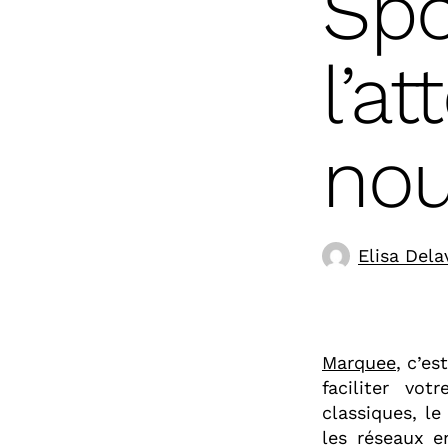
Spo
l’a
nou
Elisa Dela
Marquee
, c’e
faciliter vo
classiques, l
les réseaux 