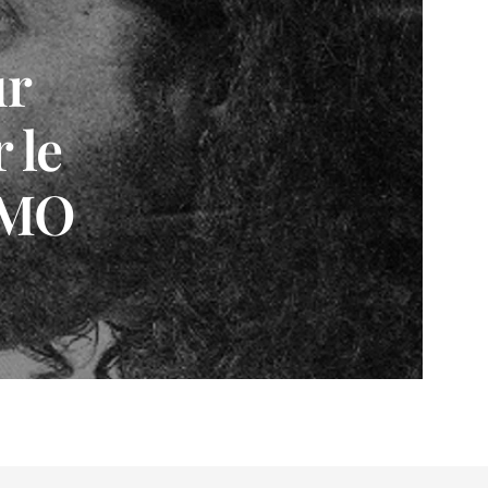
ur
 le
 MO