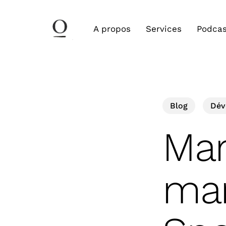
Skip
to
A propos
Services
Podcas
main
content
Blog
Dév
Mar
mar