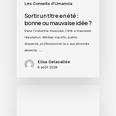
Les Conseils d'Umanoïa
Sortir un titre en été :
bonne ou mauvaise idée ?
Dans l'industrie musicale, l'été a mauvaise
réputation. Médias inactifs, public
dispersé, professionnel.le.s aux abonnés
absents……
Elisa Delavallée
6 août 2026
Single,
EP
ou
album
: