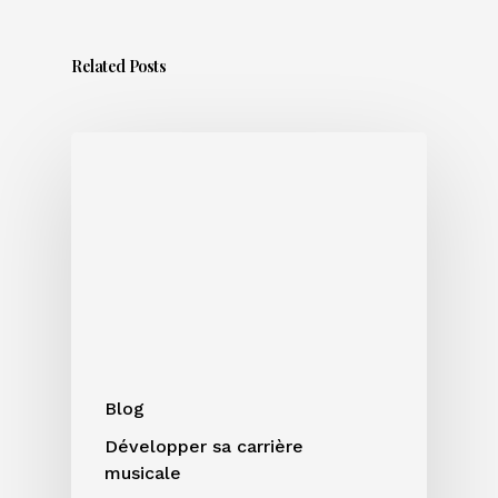
Related Posts
Sortir
un
titre
en
été
:
bonne
ou
mauvaise
idée
Blog
?
Développer sa carrière
musicale