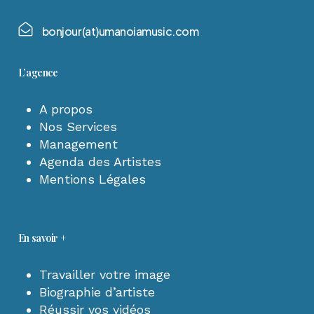
b
o
n
j
o
u
r
(
a
t
)
u
m
a
n
o
i
a
m
u
s
i
c
.
c
o
m
L’agence
A propos
Nos Services
Management
Agenda des Artistes
Mentions Légales
En savoir +
Travailler votre image
Biographie d’artiste
Réussir vos vidéos