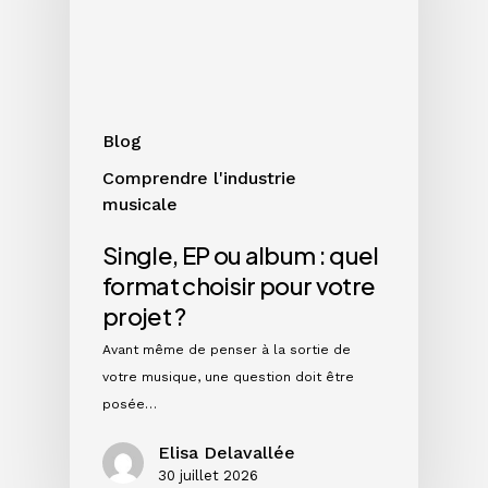
quel
format
choisir
pour
votre
Blog
projet
Comprendre l'industrie
?
musicale
Single, EP ou album : quel
format choisir pour votre
projet ?
Avant même de penser à la sortie de
votre musique, une question doit être
posée…
Elisa Delavallée
30 juillet 2026