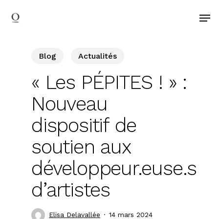
search
Skip
Men
to
main
content
Blog
Actualités
« Les PÉPITES ! » :
Nouveau
dispositif de
soutien aux
développeur.euse.s
d’artistes
Elisa Delavallée
14 mars 2024