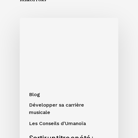
Sortir
un
titre
en
été
:
bonne
ou
mauvaise
idée
Blog
?
Développer sa carrière
musicale
Les Conseils d'Umanoïa
Sortir un titre en été :