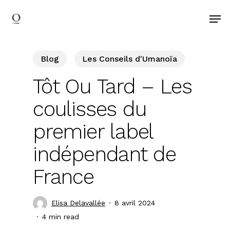
search
Skip
Men
to
main
content
Blog
Les Conseils d'Umanoïa
Tôt Ou Tard – Les
coulisses du
premier label
indépendant de
France
Elisa Delavallée
8 avril 2024
4 min read