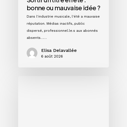
bonne ou mauvaise idée ?
Dans l'industrie musicale, l'été a mauvaise
réputation. Médias inactifs, public
dispersé, professionnel.le.s aux abonnés
absents……
Elisa Delavallée
6 août 2026
Single,
EP
ou
album
:
quel
format