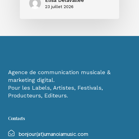
Elisa Delavallée
23 juillet 2026
Agence de communication musicale &
marketing digital.
Pour les Labels, Artistes, Festivals,
Producteurs, Editeurs.
Contacts
b
o
n
j
o
u
r
(
a
t
)
u
m
a
n
o
i
a
m
u
s
i
c
.
c
o
m