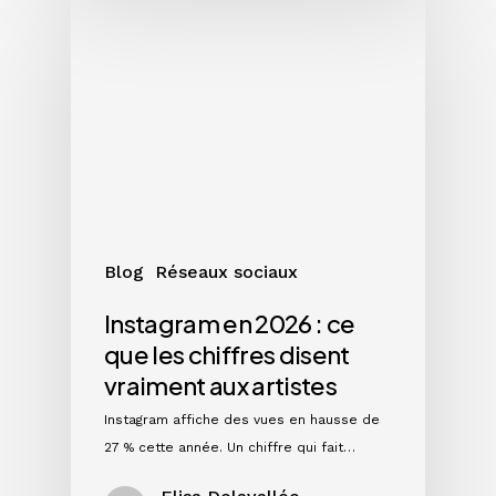
Instagram
en
2026
:
ce
que
les
chiffres
disent
vraiment
Blog
Réseaux sociaux
aux
artistes
Instagram en 2026 : ce
que les chiffres disent
vraiment aux artistes
Instagram affiche des vues en hausse de
27 % cette année. Un chiffre qui fait…