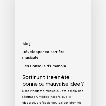
en
été
:
bonne
ou
mauvaise
idée
Blog
?
Développer sa carrière
musicale
Les Conseils d'Umanoïa
Sortir un titre en été :
bonne ou mauvaise idée ?
Dans l'industrie musicale, l'été a mauvaise
réputation. Médias inactifs, public
dispersé, professionnel.le.s aux abonnés