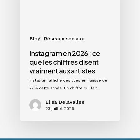
que
les
chiffres
disent
vraiment
Blog
Réseaux sociaux
aux
artistes
Instagram en 2026 : ce
que les chiffres disent
vraiment aux artistes
Instagram affiche des vues en hausse de
27 % cette année. Un chiffre qui fait…
Elisa Delavallée
23 juillet 2026