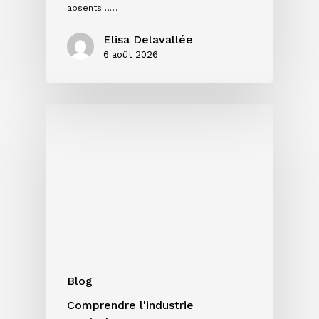
absents……
Elisa Delavallée
6 août 2026
Single,
EP
ou
album
:
quel
format
choisir
pour
votre
Blog
projet
Comprendre l'industrie
?