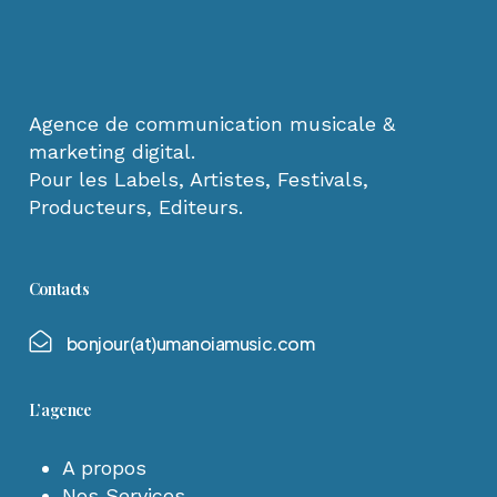
Agence de communication musicale &
marketing digital.
Pour les Labels, Artistes, Festivals,
Producteurs, Editeurs.
Contacts
b
o
n
j
o
u
r
(
a
t
)
u
m
a
n
o
i
a
m
u
s
i
c
.
c
o
m
L’agence
A propos
Nos Services