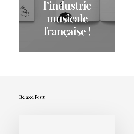
l’industrie
musicale
française !
Related Posts
Sortir
un
titre