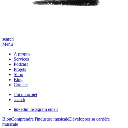
search
Menu
A propos
Services
Podcast
Projets
Shop
Blog
Contact
J
‘
a
i
u
n
p
r
o
j
e
t
search
linkedin
instagram
email
Blog
Comprendre l'industrie musicale
Développer sa carrière
musicale