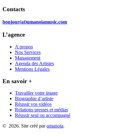
Contacts
b
o
n
j
o
u
r
(
a
t
)
u
m
a
n
o
i
a
m
u
s
i
c
.
c
o
m
L’agence
A propos
Nos Services
Management
Agenda des Artistes
Mentions Légales
En savoir +
Travailler votre image
Biographie d’artiste
Réussir vos vidéos
Relations presses et médias
Réussir seul ou accompagné
©
2026
. Site créé par
umanoïa
.