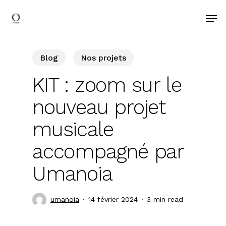
search
Skip
Men
to
main
content
Blog
Nos projets
KIT : zoom sur le
nouveau projet
musicale
accompagné par
Umanoia
umanoia
14 février 2024
3 min read