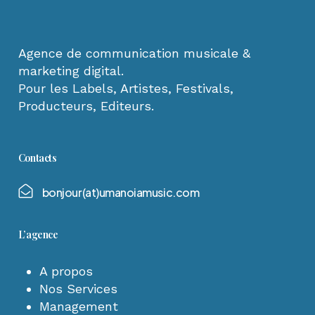
Agence de communication musicale &
marketing digital.
Pour les Labels, Artistes, Festivals,
Producteurs, Editeurs.
Contacts
b
o
n
j
o
u
r
(
a
t
)
u
m
a
n
o
i
a
m
u
s
i
c
.
c
o
m
L’agence
A propos
Nos Services
Management