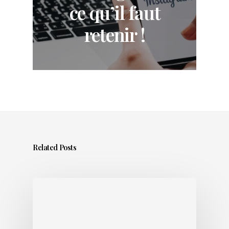
ce qu’il faut
retenir !
Related Posts
Sortir
un
titre
en