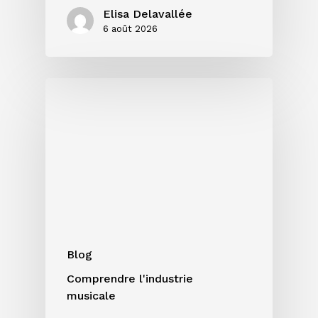
Elisa Delavallée
6 août 2026
Single,
EP
ou
album
:
quel
format
choisir
pour
votre
Blog
projet
Comprendre l'industrie
?
musicale