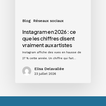
les
chiffres
disent
vraiment
Blog
Réseaux sociaux
aux
artistes
Instagram en 2026 : ce
que les chiffres disent
vraiment aux artistes
Instagram affiche des vues en hausse de
27 % cette année. Un chiffre qui fait…
Elisa Delavallée
23 juillet 2026