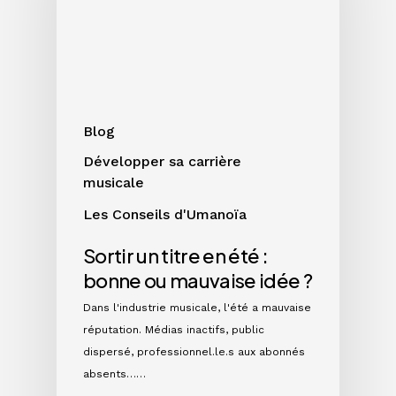
été
:
bonne
ou
mauvaise
idée
Blog
?
Développer sa carrière
musicale
Les Conseils d'Umanoïa
Sortir un titre en été :
bonne ou mauvaise idée ?
Dans l'industrie musicale, l'été a mauvaise
réputation. Médias inactifs, public
dispersé, professionnel.le.s aux abonnés
absents……