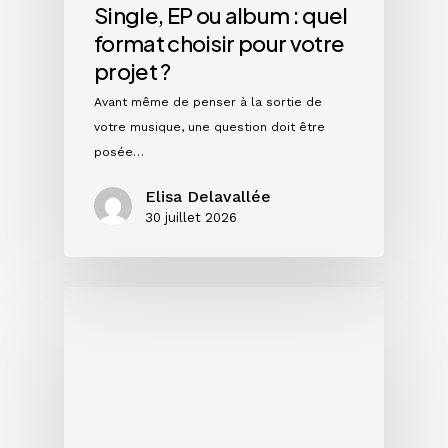
Single, EP ou album : quel
format choisir pour votre
projet ?
Avant même de penser à la sortie de
votre musique, une question doit être
posée…
Elisa Delavallée
30 juillet 2026
Instagram
en
2026
:
ce
que