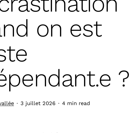
crastination
nd on est
ste
épendant.e ?
vallée
3 juillet 2026
4 min read