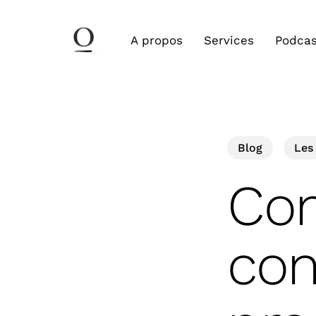
Skip
to
A propos
Services
Podcas
main
content
Blog
Les
Com
con