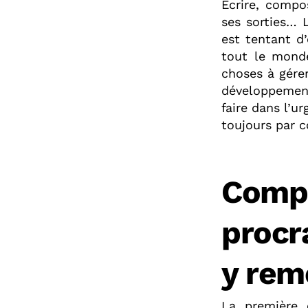
Écrire, compo
ses sorties… 
est tentant d
tout le mond
choses à gérer
développement
faire dans l’u
toujours par c
Com
procr
y rem
La première 