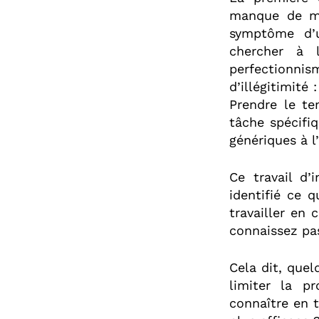
manque de mo
symptôme d’u
chercher à l
perfectionnis
d’illégitimité
Prendre le t
tâche spécifi
génériques à l
Ce travail d’
identifié ce 
travailler en
connaissez pas
Cela dit, que
limiter la p
connaître en t