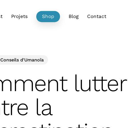
t
Projets
Shop
Blog
Contact
 Conseils d'Umanoïa
ment lutter
tre la