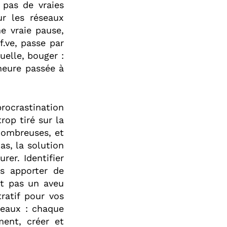
 pas de vraies
ur les réseaux
e vraie pause,
f.ve, passe par
uelle, bouger :
heure passée à
rocrastination
rop tiré sur la
nombreuses, et
as, la solution
er. Identifier
s apporter de
st pas un aveu
ratif pour vos
seaux : chaque
ent, créer et