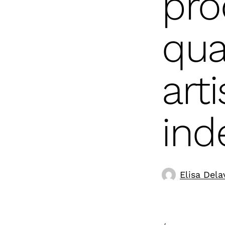
pro
qua
arti
ind
Elisa Dela