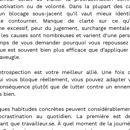
tivation ou de volonté. Dans la plupart des cas
n blocage sous-jacent qu’il vaut mieux identi
e contourner. Manque de clarté sur ce qu’i
me excessif, peur du jugement, surcharge mental
 : les causes sont nombreuses et varient d’une pers
emps de vous demander pourquoi vous repoussez t
que est souvent bien plus efficace que d’applique
’aveugle.
introspection est votre meilleur allié. Une fois
qui vous bloque réellement, vous pouvez adapter 
 conséquence plutôt que de lutter contre un enne
 bien.
lques habitudes concrètes peuvent considérablemen
rocrastination au quotidien. La première est 
ant que travailleur.se. À quel moment de la journ