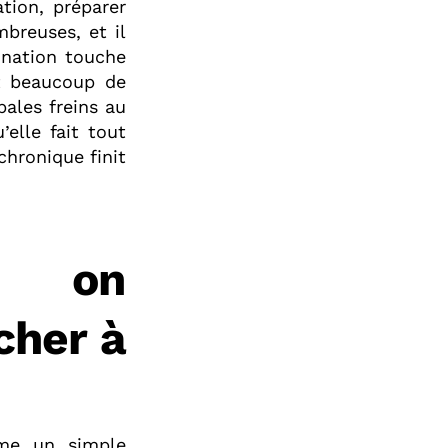
tion, préparer
breuses, et il
ination touche
t beaucoup de
pales freins au
elle fait tout
chronique finit
i on
cher à
mme un simple