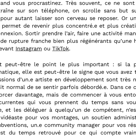
and vous procrastinez. Très souvent, ce ne sont
raîne sur son téléphone, on scrolle sans but s
 pour autant laisser son cerveau se reposer. Or un
 permet de revenir plus concentré.e et plus créati
nnexion. Sortir prendre l’air, faire une activité man
e rupture franche bien plus régénérants qu’une 
devant
Instagram
ou
TikTok
.
st peut-être le point le plus important : si la p
atique, elle est peut-être le signe que vous avez t
ssions d’un.e artiste en développement sont très 
fait normal de se sentir parfois débordé.e. Dans ce c
forcer davantage, mais de commencer à vous entour
écurrentes qui vous prennent du temps sans vou
ve, et les déléguer à quelqu’un de compétent, n’e
 vidéaste pour vos montages, un soutien administ
ubventions, un.e community manager pour vos ré
 est du temps retrouvé pour ce qui compte vraim