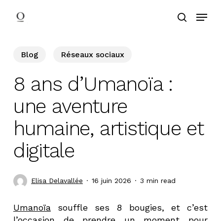
Skip
Menu
to
search
main
content
Blog
Réseaux sociaux
8 ans d’Umanoïa :
une aventure
humaine, artistique et
digitale
Elisa Delavallée
16 juin 2026
3 min read
Umanoïa
souffle ses 8 bougies, et c’est
l’occasion de prendre un moment pour