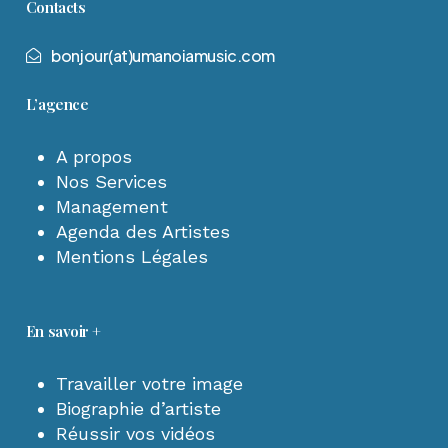
Contacts
b
o
n
j
o
u
r
(
a
t
)
u
m
a
n
o
i
a
m
u
s
i
c
.
c
o
m
L’agence
A propos
Nos Services
Management
Agenda des Artistes
Mentions Légales
En savoir +
Travailler votre image
Biographie d’artiste
Réussir vos vidéos