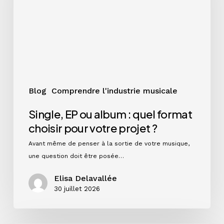
quel
format
choisir
pour
votre
projet
?
Blog
Comprendre l'industrie musicale
Single, EP ou album : quel format
choisir pour votre projet ?
Avant même de penser à la sortie de votre musique,
une question doit être posée…
Elisa Delavallée
30 juillet 2026