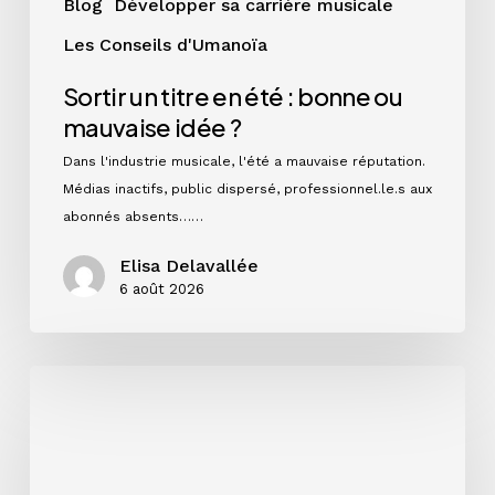
Blog
Développer sa carrière musicale
Les Conseils d'Umanoïa
Sortir un titre en été : bonne ou
mauvaise idée ?
Dans l'industrie musicale, l'été a mauvaise réputation.
Médias inactifs, public dispersé, professionnel.le.s aux
abonnés absents……
Elisa Delavallée
6 août 2026
Single,
EP
ou
album
: