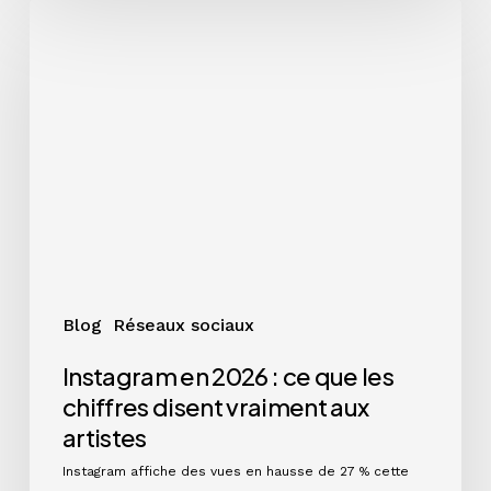
Instagram
en
2026
:
ce
que
les
chiffres
disent
vraiment
aux
artistes
Blog
Réseaux sociaux
Instagram en 2026 : ce que les
chiffres disent vraiment aux
artistes
Instagram affiche des vues en hausse de 27 % cette