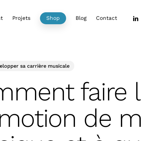
link
t
Projets
Shop
Blog
Contact
elopper sa carrière musicale
ment faire l
motion de 