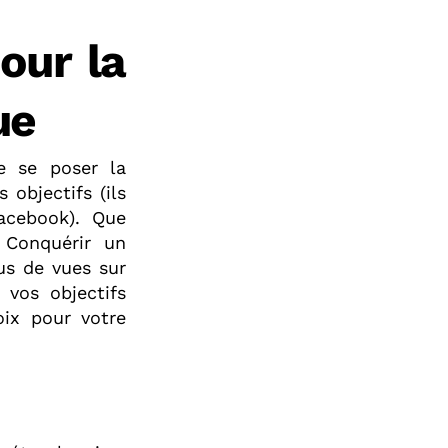
our la
ue
e se poser la
 objectifs (ils
acebook). Que
 Conquérir un
us de vues sur
vos objectifs
oix pour votre