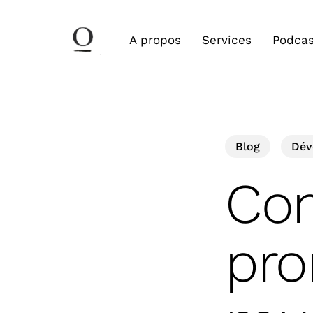
Skip
to
A propos
Services
Podcas
main
content
Blog
Dév
Com
pro