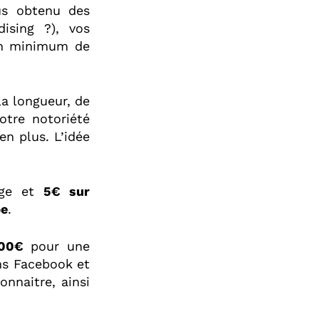
us obtenu des
ising ?), vos
un minimum de
la longueur, de
otre notoriété
en plus. L’idée
age et
5€ sur
be
.
100€
pour une
ons Facebook et
onnaitre, ainsi