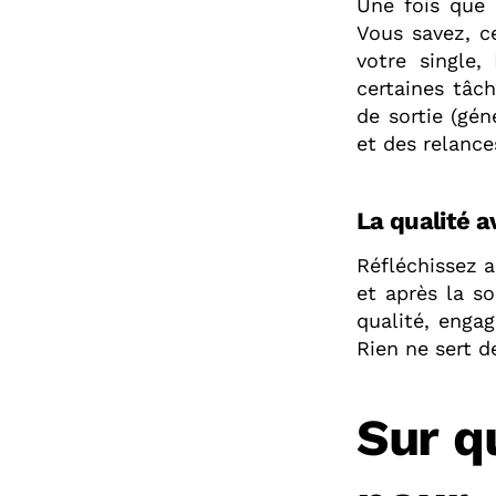
Une fois que c
Vous savez, ce
votre single,
certaines tâch
de sortie (gén
et des relances
La qualité a
Réfléchissez a
et après la so
qualité, engag
Rien ne sert d
Sur q