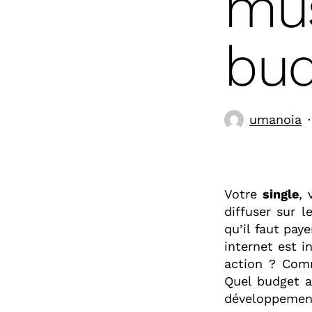
mus
bud
umanoia
Votre
single
, 
diffuser sur 
qu’il faut pay
internet est 
action ? Comm
Quel budget a
développement