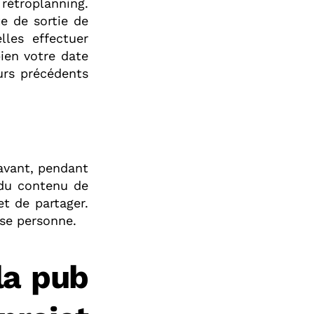
 rétroplanning.
te de sortie de
lles effectuer
bien votre date
ours précédents
 avant, pendant
r du contenu de
et de partager.
sse personne.
la pub