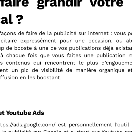
faire grandir votre 
al ?
 façons de faire de la publicité sur internet : vous 
icitaire expressément pour une occasion, ou alo
 de booste à une de vos publications déjà existant
à chaque fois que vous faites une publication m
es contenus qui rencontrent le plus d’engouemen
nent un pic de visibilité de manière organique e
iffusion en les boostant.
et Youtube Ads
ttps://ads.google.com/
est personnellement l’outil q
 la publicité sur Google et surtout sur Youtube p