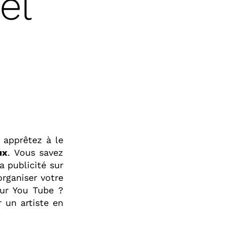
el
 apprêtez à le
ux
. Vous savez
a publicité sur
rganiser votre
sur You Tube ?
 un artiste en