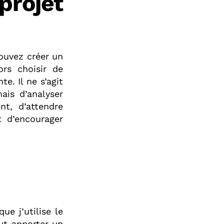
projet
pouvez créer un
rs choisir de
e. Il ne s’agit
ais d’analyser
t, d’attendre
t d’encourager
ue j’utilise le
eut apporter un