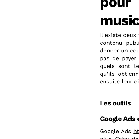
pour 
music
Il existe deux
contenu publ
donner un coup
pas de payer 
quels sont l
qu’ils obtien
ensuite leur d
Les outils
Google Ads 
Google Ads
h
plus. Créer de