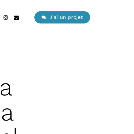
search
edin
instagram
email
J
‘
a
i
u
n
p
r
o
j
e
t
a
ma