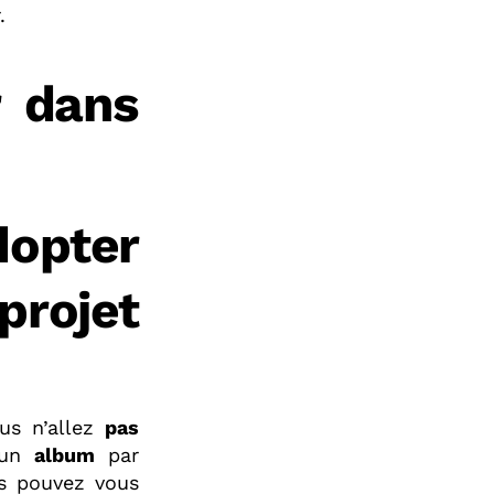
.
r dans
dopter
projet
us n’allez
pas
’un
album
par
us pouvez vous