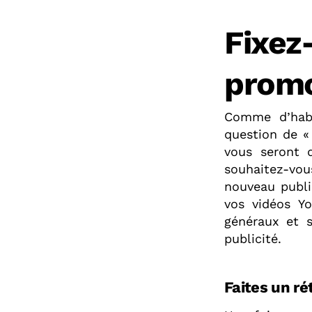
Fixez
promo
Comme d’habi
question de « 
vous seront 
souhaitez-vo
nouveau publi
vos vidéos Y
généraux et s
publicité.
Faites un ré