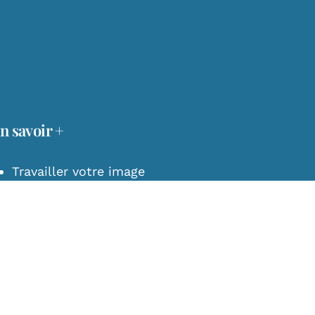
pianiste
Blog
Nos projets
on
De la musique au monde il
n’y a qu’un pas
n savoir +
Travailler votre image
Biographie d’artiste
Réussir vos vidéos
Relations presses et médias
Réussir seul ou accompagné