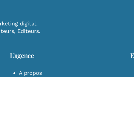
Blog
Nos projets
eting digital.
Le compositeur et 
cteurs, Editeurs.
Jordane Tumarins
rejoint Umanoïa !
L’agence
E
A propos
Nos Services
Management
Agenda des Artistes
Mentions Légales