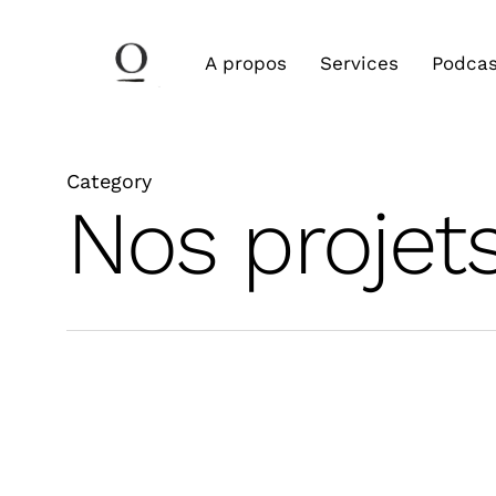
Skip
to
A propos
Services
Podcas
main
content
Search
Category
Nos projet