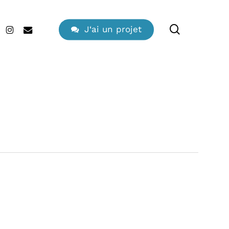
search
edin
instagram
email
J
‘
a
i
u
n
p
r
o
j
e
t