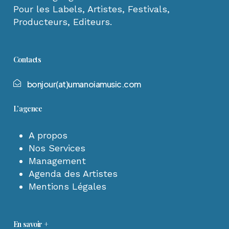
Pour les Labels, Artistes, Festivals,
Producteurs, Editeurs.
Contacts
b
o
n
j
o
u
r
(
a
t
)
u
m
a
n
o
i
a
m
u
s
i
c
.
c
o
m
L’agence
A propos
Nos Services
Management
Agenda des Artistes
Mentions Légales
En savoir +