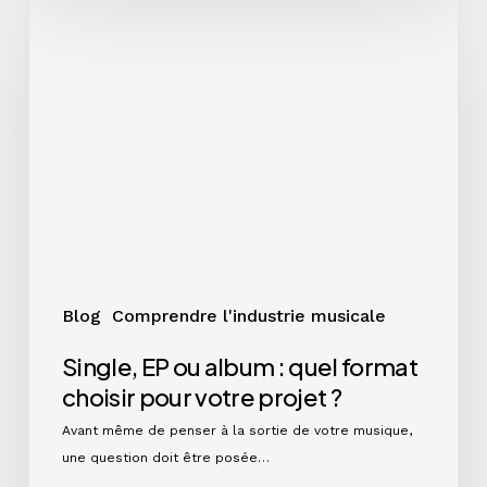
Single,
EP
ou
album
:
quel
format
choisir
pour
votre
projet
?
Blog
Comprendre l'industrie musicale
Single, EP ou album : quel format
choisir pour votre projet ?
Avant même de penser à la sortie de votre musique,
une question doit être posée…