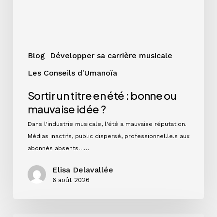
ou
mauvaise
idée
?
Blog
Développer sa carrière musicale
Les Conseils d'Umanoïa
Sortir un titre en été : bonne ou
mauvaise idée ?
Dans l'industrie musicale, l'été a mauvaise réputation.
Médias inactifs, public dispersé, professionnel.le.s aux
abonnés absents……
Elisa Delavallée
6 août 2026