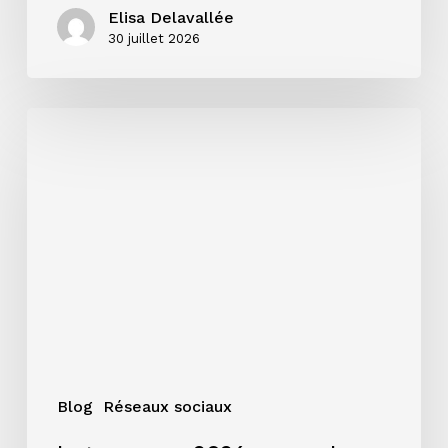
Elisa Delavallée
30 juillet 2026
Instagram
en
2026
:
ce
que
les
chiffres
disent
vraiment
aux
artistes
Blog
Réseaux sociaux