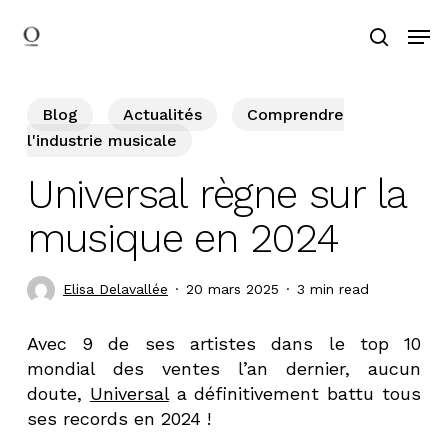
Skip
Men
to
search
main
Search
content
Blog
Actualités
Comprendre
l'industrie musicale
Universal règne sur la
musique en 2024
Elisa Delavallée
20 mars 2025
3 min read
Avec 9 de ses artistes dans le top 10
mondial des ventes l’an dernier, aucun
doute,
Universal
a définitivement battu tous
ses records en 2024 !