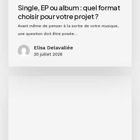
Single, EP ou album : quel format
choisir pour votre projet ?
Avant même de penser à la sortie de votre musique,
une question doit être posée…
Elisa Delavallée
30 juillet 2026
Instagram
en
2026
:
ce
que
les
chiffres