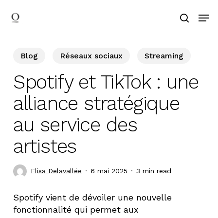
Skip
Men
to
search
main
Search
content
Blog
Réseaux sociaux
Streaming
Spotify et TikTok : une
alliance stratégique
au service des
artistes
Elisa Delavallée
6 mai 2025
3 min read
Spotify vient de dévoiler une nouvelle
fonctionnalité qui permet aux