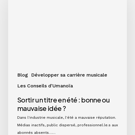
titre
en
été
:
bonne
ou
mauvaise
idée
?
Blog
Développer sa carrière musicale
Les Conseils d'Umanoïa
Sortir un titre en été : bonne ou
mauvaise idée ?
Dans l'industrie musicale, l'été a mauvaise réputation.
Médias inactifs, public dispersé, professionnel.le.s aux
abonnés absents……