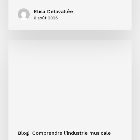
Elisa Delavallée
6 août 2026
Single,
EP
ou
album
:
quel
format
choisir
pour
votre
projet
?
Blog
Comprendre l'industrie musicale