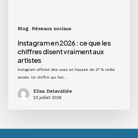
disent
vraiment
aux
artistes
Blog
Réseaux sociaux
Instagram en 2026 : ce que les
chiffres disent vraiment aux
artistes
Instagram affiche des vues en hausse de 27 % cette
année. Un chiffre qui fait…
Elisa Delavallée
23 juillet 2026