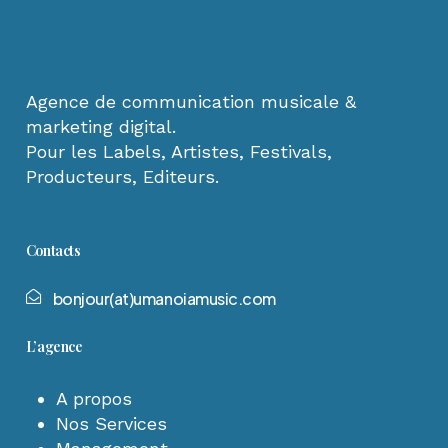
Agence de communication musicale &
marketing digital.
Pour les Labels, Artistes, Festivals,
Producteurs, Editeurs.
Contacts
b
o
n
j
o
u
r
(
a
t
)
u
m
a
n
o
i
a
m
u
s
i
c
.
c
o
m
L’agence
A propos
Nos Services