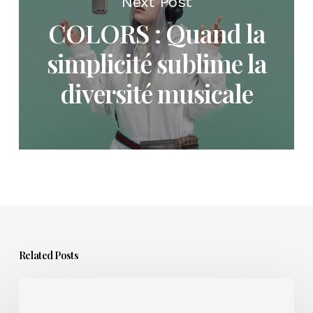
Next Post
COLORS : Quand la
simplicité sublime la
diversité musicale
Related Posts
Sortir
un