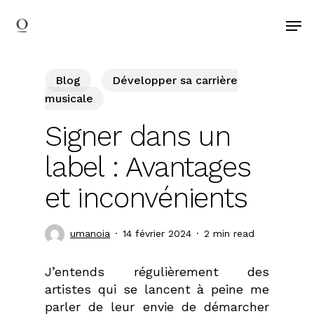
search
Skip
Men
to
main
content
Blog
Développer sa carrière
musicale
Signer dans un
label : Avantages
et inconvénients
umanoia
14 février 2024
2 min read
J’entends régulièrement des
artistes qui se lancent à peine me
parler de leur envie de démarcher