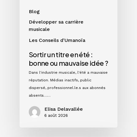
mauvaise
idée
Blog
?
Développer sa carrière
musicale
Les Conseils d'Umanoïa
Sortir un titre en été :
bonne ou mauvaise idée ?
Dans l'industrie musicale, l'été a mauvaise
réputation. Médias inactifs, public
dispersé, professionnel.le.s aux abonnés
absents……
Elisa Delavallée
6 août 2026