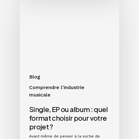
Single,
EP
ou
album
:
quel
format
choisir
pour
votre
Blog
projet
Comprendre l'industrie
?
musicale
Single, EP ou album : quel
format choisir pour votre
projet ?
Avant même de penser à la sortie de