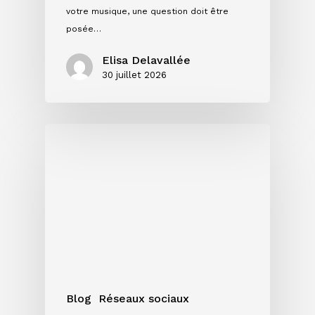
votre musique, une question doit être
posée…
Elisa Delavallée
30 juillet 2026
Instagram
en
2026
:
ce
que
les
chiffres
disent
vraiment
Blog
Réseaux sociaux
aux