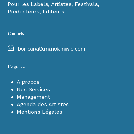
Pour les Labels, Artistes, Festivals,
Producteurs, Editeurs.
Contacts
b
o
n
j
o
u
r
(
a
t
)
u
m
a
n
o
i
a
m
u
s
i
c
.
c
o
m
L’agence
A propos
Nos Services
Management
Agenda des Artistes
Mentions Légales