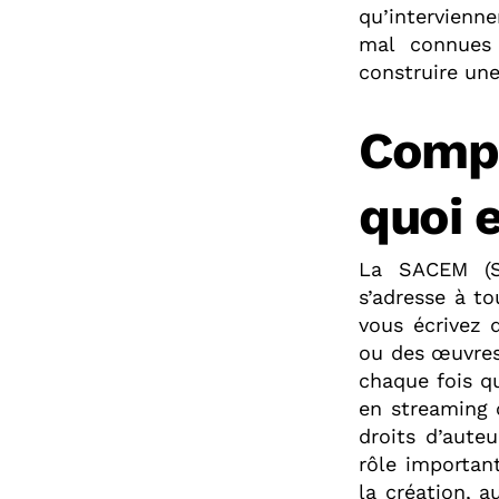
qu’intervienne
mal connues 
construire une
Compr
quoi e
La SACEM (So
s’adresse à t
vous écrivez 
ou des œuvres 
chaque fois qu
en streaming 
droits d’aute
rôle importan
la création, 