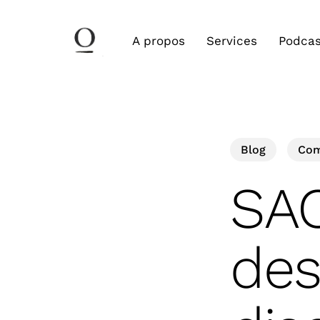
Skip
to
A propos
Services
Podcas
main
content
Blog
Com
SAC
des