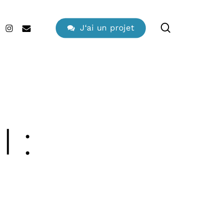
search
edin
instagram
email
J
‘
a
i
u
n
p
r
o
j
e
t
 :