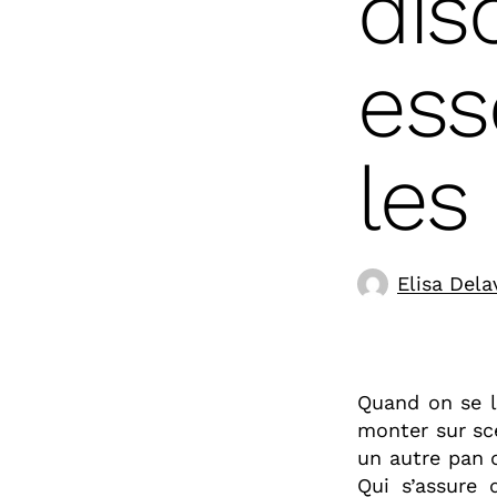
dis
ess
les
Elisa Dela
Quand on se l
monter sur scè
un autre pan d
Qui s’assure 