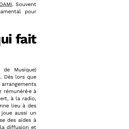
ADAMI
. Souvent
damental pour
i fait
s de Musique)
. Dès lors que
s arrangements
ez rémunéré·e à
rt, à la radio,
nne lieu à des
 joue aussi un
se des aides à
 la diffusion et