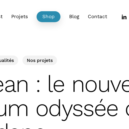
link
t
Projets
Shop
Blog
Contact
ualités
Nos projets
an : le nouve
um odyssée 