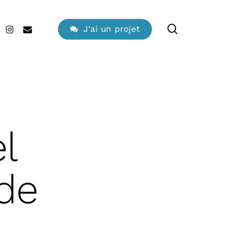
search
edin
instagram
email
J
‘
a
i
u
n
p
r
o
j
e
t
l
de