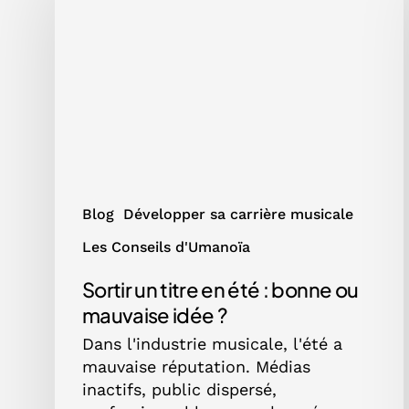
titre
en
été
:
bonne
ou
mauvaise
idée
?
Blog
Développer sa carrière musicale
Les Conseils d'Umanoïa
Sortir un titre en été : bonne ou
mauvaise idée ?
Dans l'industrie musicale, l'été a
mauvaise réputation. Médias
inactifs, public dispersé,