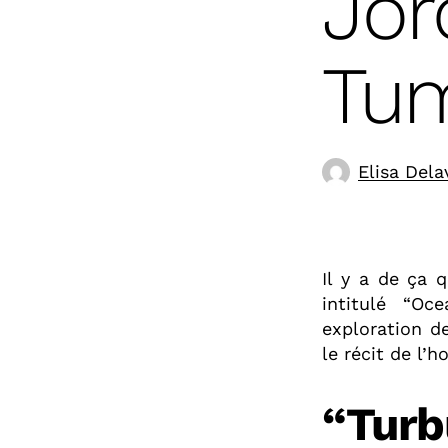
Jor
Tum
Elisa Dela
Il y a de ça 
intitulé “Oc
exploration de
le récit de l’h
“Turb