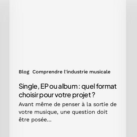
ou
album
:
quel
format
choisir
pour
votre
projet
?
Blog
Comprendre l'industrie musicale
Single, EP ou album : quel format
choisir pour votre projet ?
Avant même de penser à la sortie de
votre musique, une question doit
être posée…