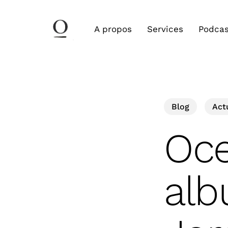
Skip
to
A propos
Services
Podcas
main
content
Search
Blog
Act
Oce
alb