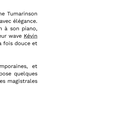
ane Tumarinson
avec élégance.
n à son piano,
seur wave
Kévin
 fois douce et
emporaines, et
pose quelques
tes magistrales