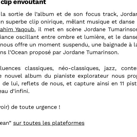
clip envoûtant
 la sortie de l’album et de son focus track, Jord
un superbe clip onirique, mêlant musique et danse 
rahim Yaqoub
, il met en scène Jordane Tumarinso
ance oscillant entre ombre et lumière, et le dan
 nous offre un moment suspendu, une baignade à la
ns l’Ocean proposé par Jordane Tumarinson.
luences classiques, néo-classiques, jazz, cont
e nouvel album du pianiste explorateur nous pro
de lui, reflets de nous, et capture ainsi en 11 pis
au d’infini.
voir) de toute urgence !
cean”
sur toutes les plateformes