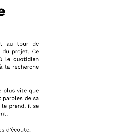
e
est au tour de
 du projet. Ce
ù le quotidien
 à la recherche
e plus vite que
t paroles de sa
le prend, il se
ent.
es d’écoute
.