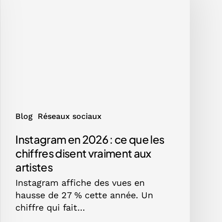
2026
:
ce
que
les
chiffres
disent
vraiment
aux
artistes
Blog
Réseaux sociaux
Instagram en 2026 : ce que les
chiffres disent vraiment aux
artistes
Instagram affiche des vues en
hausse de 27 % cette année. Un
chiffre qui fait…