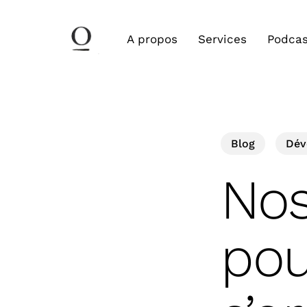
Skip
to
A propos
Services
Podcas
main
content
Blog
Dév
Nos
pou