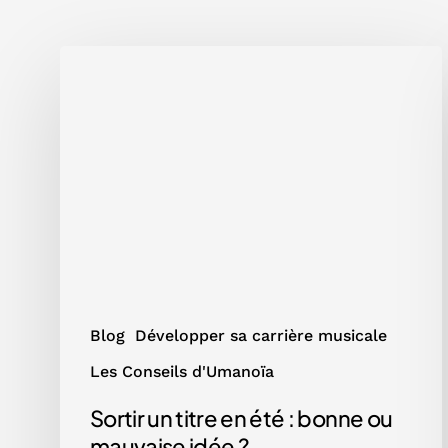
Sortir
un
titre
en
été
:
bonne
ou
mauvaise
idée
?
Blog
Développer sa carrière musicale
Les Conseils d'Umanoïa
Sortir un titre en été : bonne ou
mauvaise idée ?