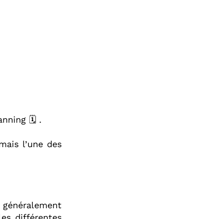
nning 🗓 .⁣
mais l’une des
, généralement
les différentes