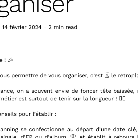
rganiser
14 février 2024
2 min read
 ! 🎉⁣
vous permettre de vous organiser, c’est 🗓 le rétropla
lance, on a souvent envie de foncer tête baissée, 
métier est surtout de tenir sur la longueur ! 🏃‍♀️⁣
nseils pour l’établir :⁣
planning se confectionne au départ d’une date clé
single, d’EP ou d’album, 📀 et établit à rebours 