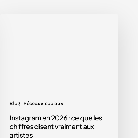
Instagram
en
2026
:
ce
que
les
chiffres
disent
vraiment
aux
artistes
Blog
Réseaux sociaux
Instagram en 2026 : ce que les
chiffres disent vraiment aux
artistes