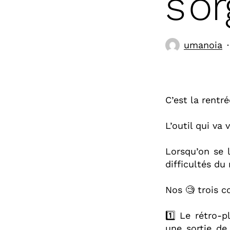
s’o
umanoia
C’est la rentrée
L’outil qui va 
Lorsqu’on se 
difficultés du 
Nos 🧐 trois co
1️⃣ Le rétro-
une sortie de 