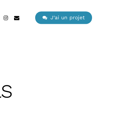
search
edin
instagram
email
J
‘
a
i
u
n
p
r
o
j
e
t
ls