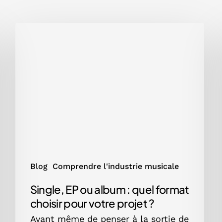
Single,
EP
ou
album
:
quel
format
choisir
pour
votre
projet
?
Blog
Comprendre l'industrie musicale
Single, EP ou album : quel format
choisir pour votre projet ?
Avant même de penser à la sortie de