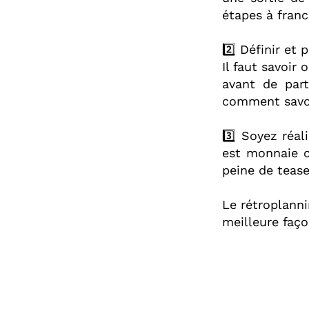
étapes à franch
2️⃣ Définir et 
Il faut savoir
avant de part
comment savoi
3️⃣ Soyez réal
est monnaie c
peine de tease
Le rétroplanni
meilleure façon