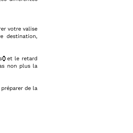
er votre valise
e destination,
s⌚️et le retard
as non plus la
 préparer de la