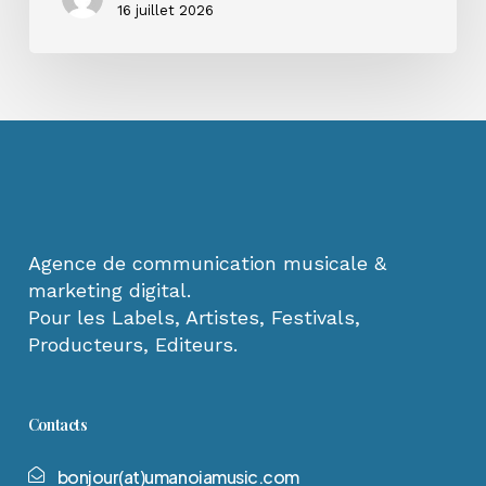
16 juillet 2026
Agence de communication musicale &
marketing digital.
Pour les Labels, Artistes, Festivals,
Producteurs, Editeurs.
Contacts
b
o
n
j
o
u
r
(
a
t
)
u
m
a
n
o
i
a
m
u
s
i
c
.
c
o
m