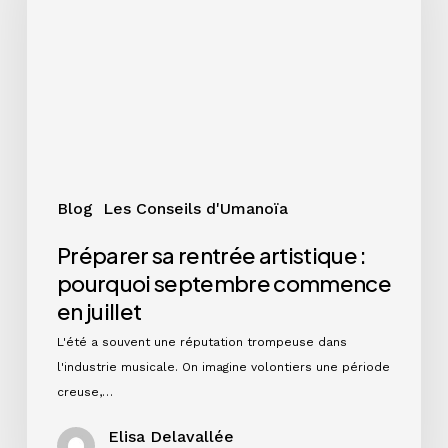
:
pourquoi
septembre
commence
en
juillet
Blog
Les Conseils d'Umanoïa
Préparer sa rentrée artistique :
pourquoi septembre commence
en juillet
L'été a souvent une réputation trompeuse dans
l'industrie musicale. On imagine volontiers une période
creuse,…
Elisa Delavallée