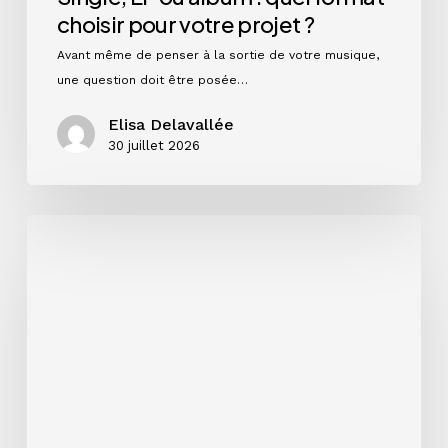
choisir pour votre projet ?
Avant même de penser à la sortie de votre musique,
une question doit être posée…
Elisa Delavallée
30 juillet 2026
Instagram
en
2026
:
ce
que
les
chiffres
disent