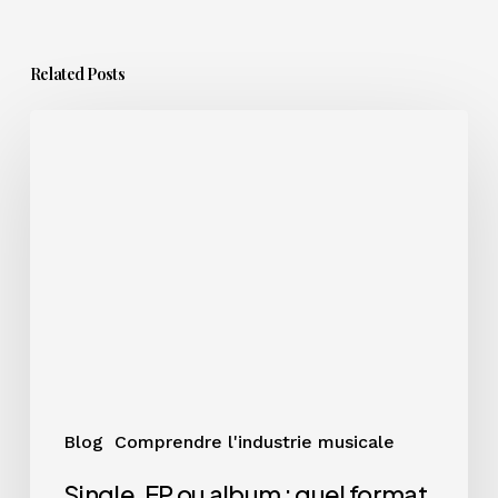
Related Posts
Single,
EP
ou
album
:
quel
format
choisir
pour
votre
projet
?
Blog
Comprendre l'industrie musicale
Single, EP ou album : quel format