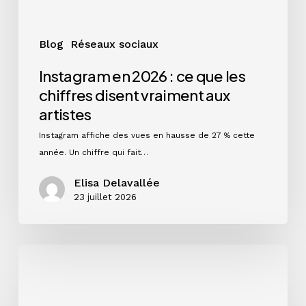
vraiment
aux
artistes
Blog
Réseaux sociaux
Instagram en 2026 : ce que les
chiffres disent vraiment aux
artistes
Instagram affiche des vues en hausse de 27 % cette
année. Un chiffre qui fait…
Elisa Delavallée
23 juillet 2026
Préparer
sa
rentrée
artistique