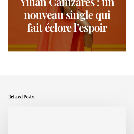
Yilian Cañizares : un
nouveau single qui
fait éclore l’espoir
Related Posts
Single,
EP
ou
album