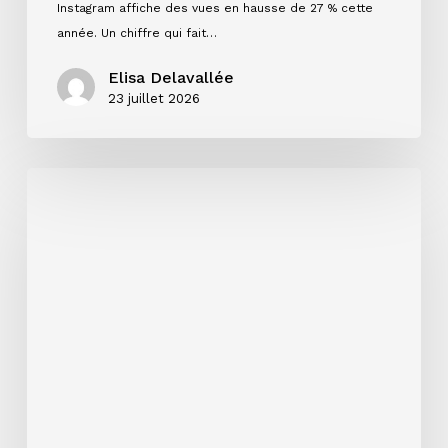
Instagram affiche des vues en hausse de 27 % cette
année. Un chiffre qui fait…
Elisa Delavallée
23 juillet 2026
Préparer
sa
rentrée
artistique
:
pourquoi
septembre
commence
en
juillet