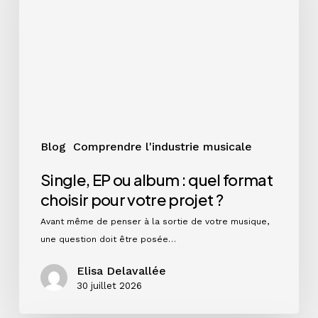
:
quel
format
choisir
pour
votre
projet
?
Blog
Comprendre l'industrie musicale
Single, EP ou album : quel format
choisir pour votre projet ?
Avant même de penser à la sortie de votre musique,
une question doit être posée…
Elisa Delavallée
30 juillet 2026