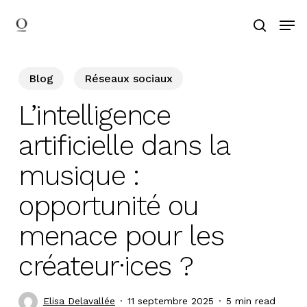
Skip
Men
to
search
main
content
Blog
Réseaux sociaux
L’intelligence
artificielle dans la
musique :
opportunité ou
menace pour les
créateur·ices ?
Elisa Delavallée
11 septembre 2025
5 min read