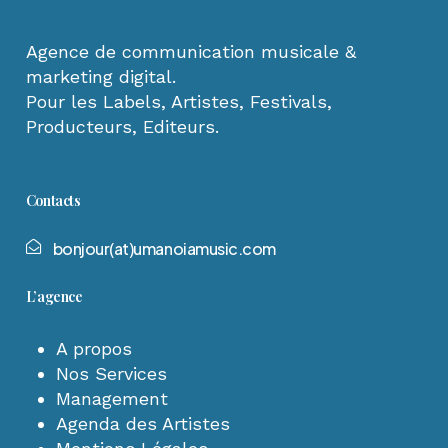
Agence de communication musicale &
marketing digital.
Pour les Labels, Artistes, Festivals,
Producteurs, Editeurs.
Contacts
b
o
n
j
o
u
r
(
a
t
)
u
m
a
n
o
i
a
m
u
s
i
c
.
c
o
m
L’agence
A propos
Nos Services
Management
Agenda des Artistes