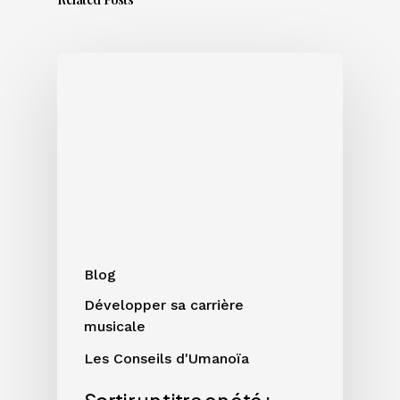
Sortir
un
titre
en
été
:
bonne
ou
mauvaise
idée
Blog
?
Développer sa carrière
musicale
Les Conseils d'Umanoïa
Sortir un titre en été :