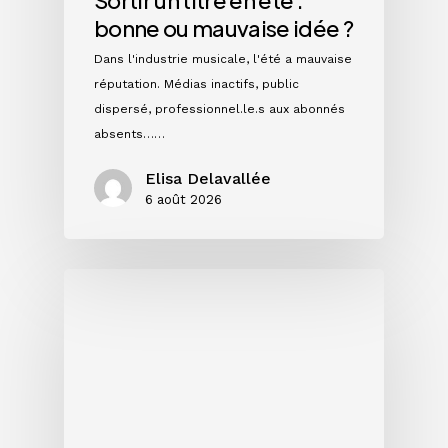
bonne ou mauvaise idée ?
Dans l'industrie musicale, l'été a mauvaise
réputation. Médias inactifs, public
dispersé, professionnel.le.s aux abonnés
absents……
Elisa Delavallée
6 août 2026
Single,
EP
ou
album
:
quel
format