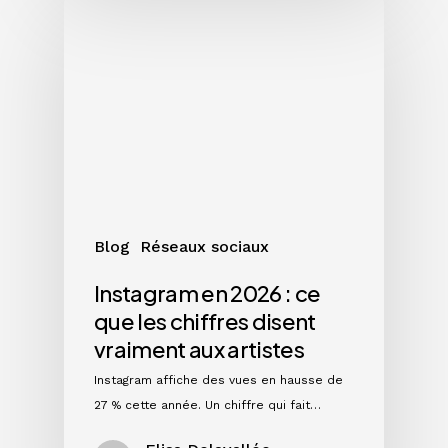
Instagram
en
2026
:
ce
que
les
chiffres
disent
vraiment
Blog
Réseaux sociaux
aux
artistes
Instagram en 2026 : ce
que les chiffres disent
vraiment aux artistes
Instagram affiche des vues en hausse de
27 % cette année. Un chiffre qui fait…