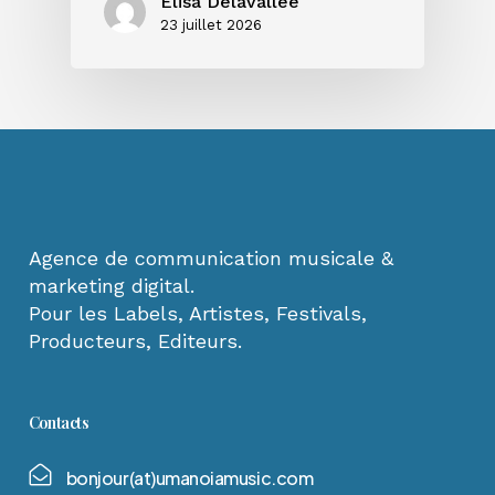
Elisa Delavallée
23 juillet 2026
Agence de communication musicale &
marketing digital.
Pour les Labels, Artistes, Festivals,
Producteurs, Editeurs.
Contacts
b
o
n
j
o
u
r
(
a
t
)
u
m
a
n
o
i
a
m
u
s
i
c
.
c
o
m