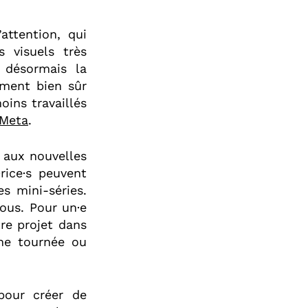
attention, qui
 visuels très
t désormais la
ement bien sûr
oins travaillés
Meta
.
 aux nouvelles
·rice·s peuvent
s mini-séries.
vous. Pour un·e
re projet dans
ne tournée ou
pour créer de