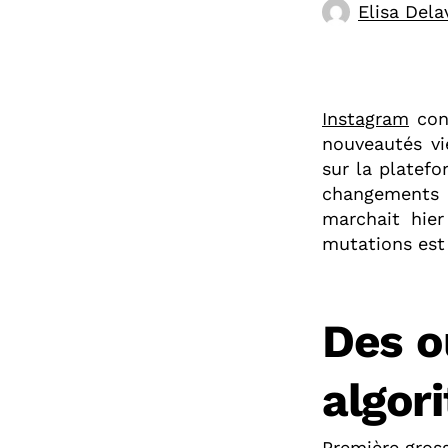
Elisa Dela
Instagram
cont
nouveautés vi
sur la platefo
changements d
marchait hier
mutations est 
Des o
algor
Première gross