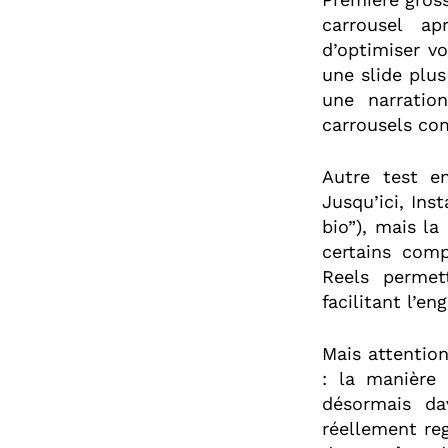
carrousel ap
d’optimiser v
une slide plus
une narration
carrousels co
Autre test en
Jusqu’ici, Ins
bio”), mais l
certains comp
Reels permet
facilitant l’e
Mais attentio
: la manière 
désormais dav
réellement reg