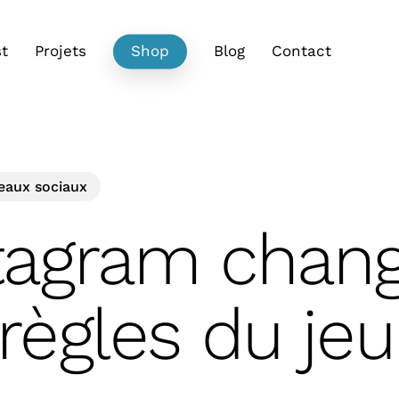
t
Projets
Shop
Blog
Contact
eaux sociaux
tagram chan
 règles du jeu