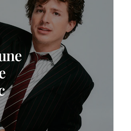
 une
e
c