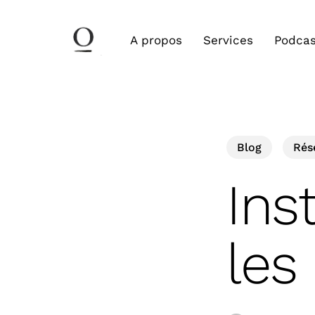
Skip
to
A propos
Services
Podcas
main
content
Blog
Rés
Ins
les