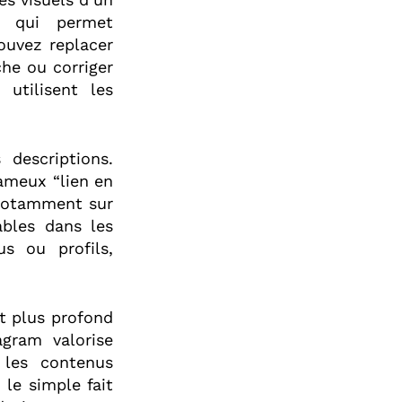
ue qui permet
ouvez replacer
che ou corriger
 utilisent les
 descriptions.
fameux “lien en
 notamment sur
ables dans les
s ou profils,
t plus profond
agram valorise
e les contenus
 le simple fait