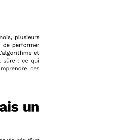
ois, plusieurs
t de performer
l’algorithme et
 sûre : ce qui
comprendre ces
ais un
es visuels d’un