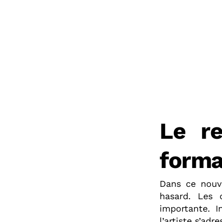
Le re
forma
Dans ce nouv
hasard. Les 
importante. I
l’artiste s’adr