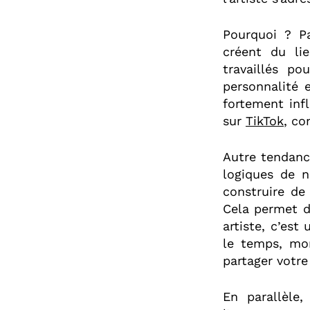
Pourquoi ? Pa
créent du li
travaillés po
personnalité 
fortement infl
sur
TikTok
, co
Autre tendanc
logiques de na
construire de
Cela permet de
artiste, c’es
le temps, mo
partager votre
En parallèle