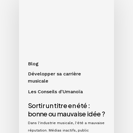
un
titre
en
été
:
bonne
ou
mauvaise
idée
Blog
?
Développer sa carrière
musicale
Les Conseils d'Umanoïa
Sortir un titre en été :
bonne ou mauvaise idée ?
Dans l'industrie musicale, l'été a mauvaise
réputation. Médias inactifs, public