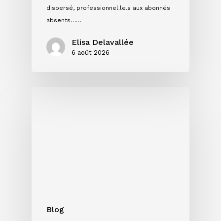
dispersé, professionnel.le.s aux abonnés
absents……
Elisa Delavallée
6 août 2026
Single,
EP
ou
album
:
quel
format
choisir
pour
votre
Blog
projet