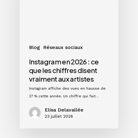
ce
que
les
chiffres
disent
vraiment
Blog
Réseaux sociaux
aux
artistes
Instagram en 2026 : ce
que les chiffres disent
vraiment aux artistes
Instagram affiche des vues en hausse de
27 % cette année. Un chiffre qui fait…
Elisa Delavallée
23 juillet 2026