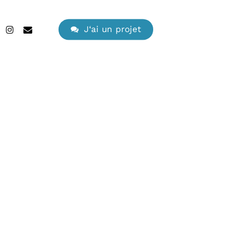
search
edin
instagram
email
J
‘
a
i
u
n
p
r
o
j
e
t