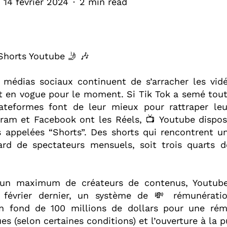
14 février 2024
2 min read
Shorts Youtube 🤳 🎶⁣
s médias sociaux continuent de s’arracher les vid
nt en vogue pour le moment. Si Tik Tok a semé tout
lateformes font de leur mieux pour rattraper leu
am et Facebook ont les Réels, 📺 Youtube dispos
s appelées “Shorts”. Des shorts qui rencontrent u
iard de spectateurs mensuels, soit trois quarts de
er un maximum de créateurs de contenus, Youtub
s février dernier, un système de 💸 rémunératio
n fond de 100 millions de dollars pour une rém
s (selon certaines conditions) et l’ouverture à la pub