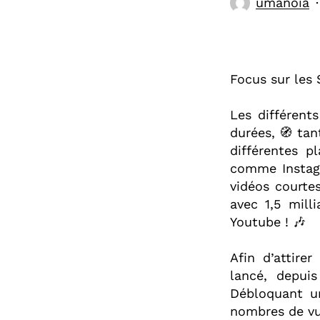
umanoia
Focus sur les 
Les différent
durées, 🧭 ta
différentes p
comme Instagr
vidéos courte
avec 1,5 mill
Youtube ! 🎶⁣
Afin d’attir
lancé, depui
Débloquant u
nombres de vue