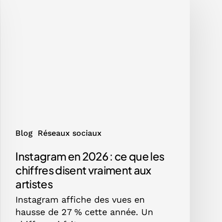
en
2026
:
ce
que
les
chiffres
disent
vraiment
aux
artistes
Blog
Réseaux sociaux
Instagram en 2026 : ce que les
chiffres disent vraiment aux
artistes
Instagram affiche des vues en
hausse de 27 % cette année. Un