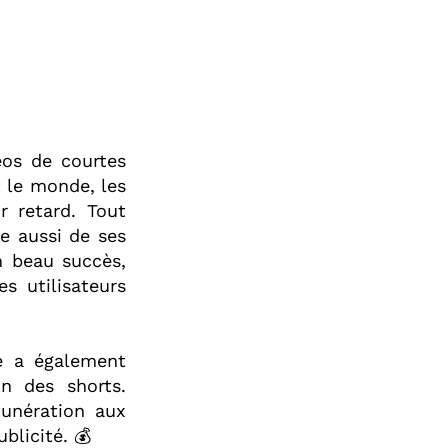
éos de courtes
 le monde, les
r retard. Tout
e aussi de ses
n beau succès,
s utilisateurs
e a également
n des shorts.
unération aux
licité. 💰⁣