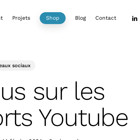
link
t
Projets
Shop
Blog
Contact
eaux sociaux
us sur les
rts Youtube