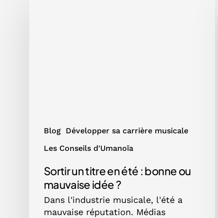
un
titre
en
été
:
bonne
ou
mauvaise
idée
?
Blog
Développer sa carrière musicale
Les Conseils d'Umanoïa
Sortir un titre en été : bonne ou
mauvaise idée ?
Dans l'industrie musicale, l'été a
mauvaise réputation. Médias