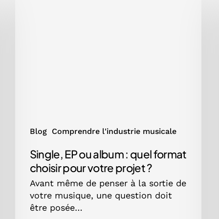
EP
ou
album
:
quel
format
choisir
pour
votre
projet
?
Blog
Comprendre l'industrie musicale
Single, EP ou album : quel format
choisir pour votre projet ?
Avant même de penser à la sortie de
votre musique, une question doit
être posée…