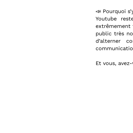
📣 Pourquoi s’y
Youtube rest
extrêmement f
public très n
d’alterner 
communication
Et vous, avez-