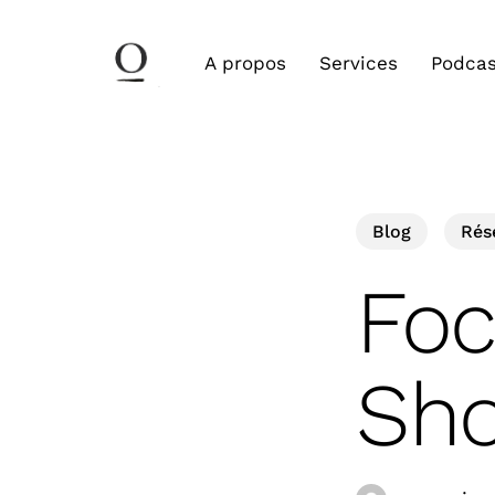
Skip
to
A propos
Services
Podcas
main
content
Blog
Rés
Foc
Sho