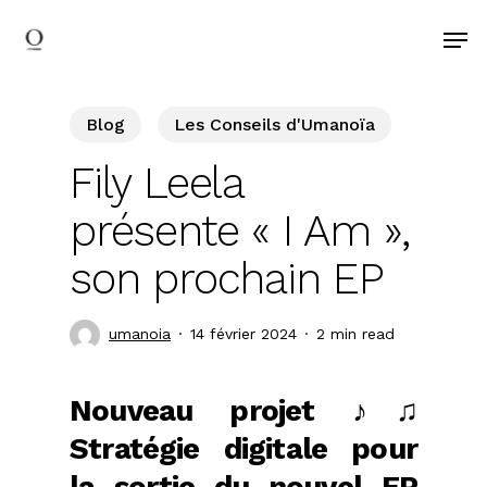
search
Skip
Men
to
main
content
Blog
Les Conseils d'Umanoïa
Fily Leela
présente « I Am »,
son prochain EP
umanoia
14 février 2024
2 min read
Nouveau projet ♪♫
Stratégie digitale pour
la sortie du nouvel EP