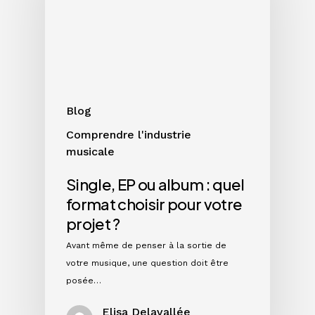
:
quel
format
choisir
pour
votre
Blog
projet
Comprendre l'industrie
?
musicale
Single, EP ou album : quel
format choisir pour votre
projet ?
Avant même de penser à la sortie de
votre musique, une question doit être
posée…
Elisa Delavallée