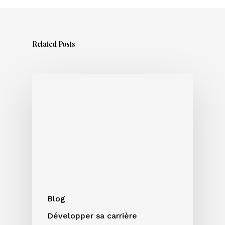
Related Posts
Sortir
un
titre
en
été
:
bonne
ou
mauvaise
idée
Blog
?
Développer sa carrière