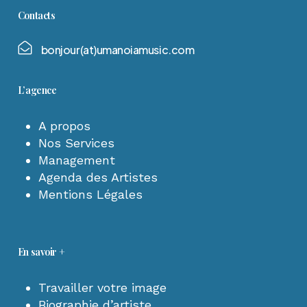
Contacts
b
o
n
j
o
u
r
(
a
t
)
u
m
a
n
o
i
a
m
u
s
i
c
.
c
o
m
L’agence
A propos
Nos Services
Management
Agenda des Artistes
Mentions Légales
En savoir +
Travailler votre image
Biographie d’artiste