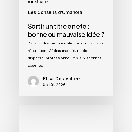
musicale
Les Conseils d'Umanoïa
Sortir un titre en été :
bonne ou mauvaise idée ?
Dans l'industrie musicale, l'été a mauvaise
réputation. Médias inactifs, public
dispersé, professionnel.le.s aux abonnés
absents……
Elisa Delavallée
6 août 2026
Single,
EP
ou
album