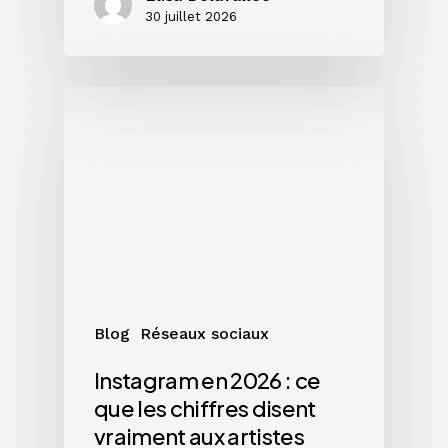
30 juillet 2026
Instagram
en
2026
:
ce
que
les
chiffres
disent
vraiment
Blog
Réseaux sociaux
aux
artistes
Instagram en 2026 : ce
que les chiffres disent
vraiment aux artistes