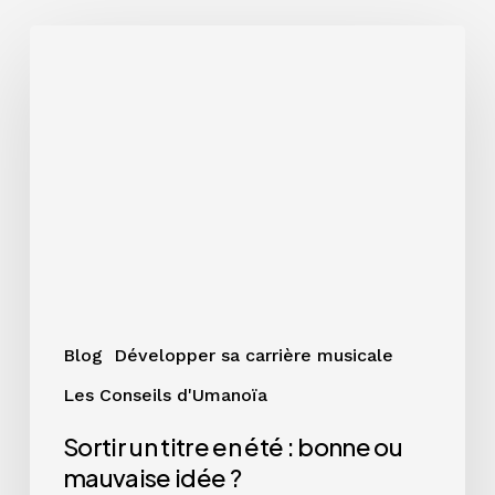
Sortir
un
titre
en
été
:
bonne
ou
mauvaise
idée
?
Blog
Développer sa carrière musicale
Les Conseils d'Umanoïa
Sortir un titre en été : bonne ou
mauvaise idée ?