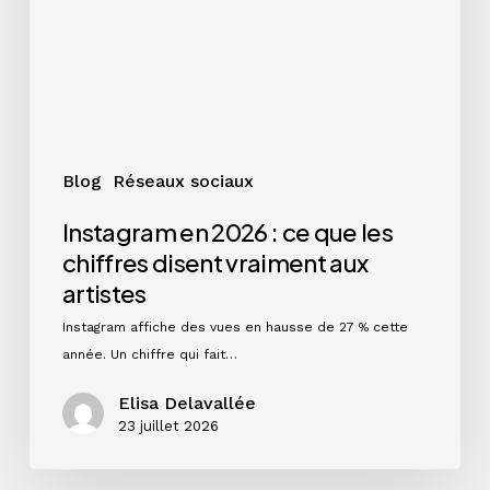
que
les
chiffres
disent
vraiment
aux
artistes
Blog
Réseaux sociaux
Instagram en 2026 : ce que les
chiffres disent vraiment aux
artistes
Instagram affiche des vues en hausse de 27 % cette
année. Un chiffre qui fait…
Elisa Delavallée
23 juillet 2026