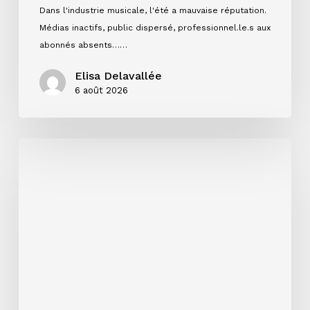
Dans l'industrie musicale, l'été a mauvaise réputation.
Médias inactifs, public dispersé, professionnel.le.s aux
abonnés absents……
Elisa Delavallée
6 août 2026
Single,
EP
ou
album
:
quel
format
choisir
pour
votre