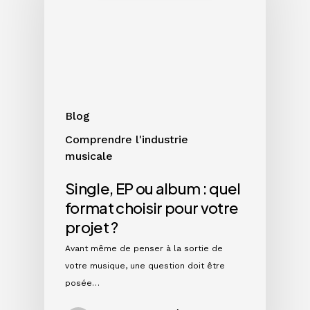
album
:
quel
format
choisir
pour
votre
Blog
projet
Comprendre l'industrie
?
musicale
Single, EP ou album : quel
format choisir pour votre
projet ?
Avant même de penser à la sortie de
votre musique, une question doit être
posée…