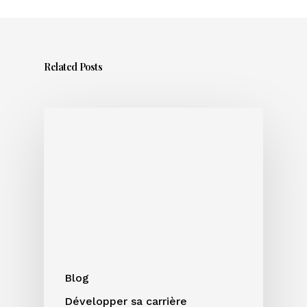
Related Posts
Sortir
un
titre
en
été
:
bonne
ou
mauvaise
idée
Blog
?
Développer sa carrière