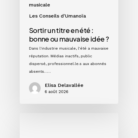
musicale
Les Conseils d'Umanoïa
Sortir un titre en été :
bonne ou mauvaise idée ?
Dans l'industrie musicale, l'été a mauvaise
réputation. Médias inactifs, public
dispersé, professionnel.le.s aux abonnés
absents……
Elisa Delavallée
6 août 2026
Single,
EP
ou