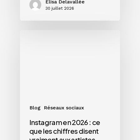
Elisa Delavallée
30 juillet 2026
Instagram
en
2026
:
ce
que
les
chiffres
disent
vraiment
Blog
Réseaux sociaux
aux
artistes
Instagram en 2026 : ce
que les chiffres disent
vraiment aux artistes