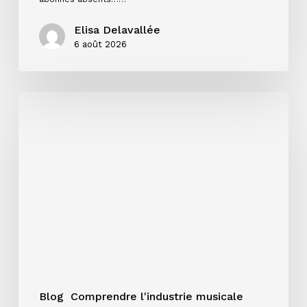
Elisa Delavallée
6 août 2026
Single,
EP
ou
album
:
quel
format
choisir
pour
votre
projet
?
Blog
Comprendre l'industrie musicale