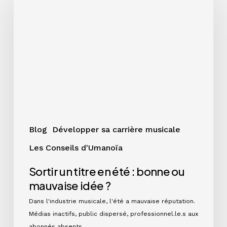
titre
en
été
:
bonne
ou
mauvaise
idée
?
Blog
Développer sa carrière musicale
Les Conseils d'Umanoïa
Sortir un titre en été : bonne ou
mauvaise idée ?
Dans l'industrie musicale, l'été a mauvaise réputation.
Médias inactifs, public dispersé, professionnel.le.s aux
abonnés absents……