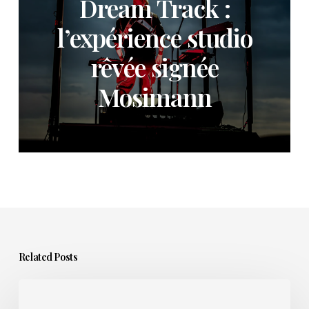
Dream Track :
l’expérience studio
rêvée signée
Mosimann
Related Posts
Sortir
un