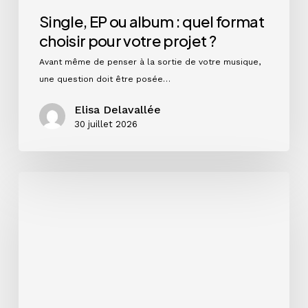
Single, EP ou album : quel format
choisir pour votre projet ?
Avant même de penser à la sortie de votre musique,
une question doit être posée…
Elisa Delavallée
30 juillet 2026
Instagram
en
2026
:
ce
que
les
chiffres