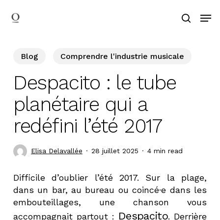
Skip
Men
to
search
main
content
Blog
Comprendre l'industrie musicale
Despacito : le tube
planétaire qui a
redéfini l’été 2017
Elisa Delavallée
28 juillet 2025
4 min read
Difficile d’oublier l’été 2017. Sur la plage,
dans un bar, au bureau ou coincé·e dans les
embouteillages, une chanson vous
Despacito
accompagnait partout :
. Derrière