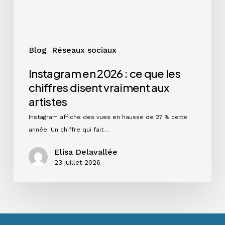
disent
vraiment
aux
artistes
Blog
Réseaux sociaux
Instagram en 2026 : ce que les
chiffres disent vraiment aux
artistes
Instagram affiche des vues en hausse de 27 % cette
année. Un chiffre qui fait…
Elisa Delavallée
23 juillet 2026