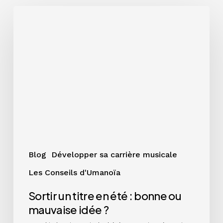
Sortir
un
titre
en
été
:
bonne
ou
mauvaise
idée
?
Blog
Développer sa carrière musicale
Les Conseils d'Umanoïa
Sortir un titre en été : bonne ou
mauvaise idée ?