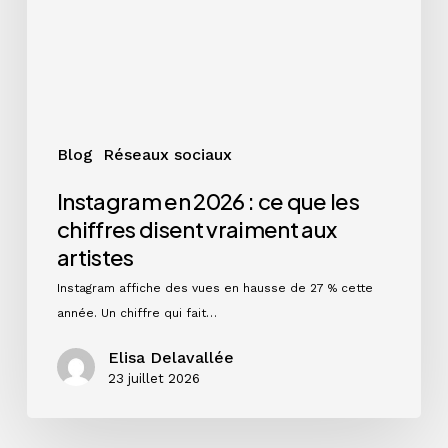
les
chiffres
disent
vraiment
aux
artistes
Blog
Réseaux sociaux
Instagram en 2026 : ce que les
chiffres disent vraiment aux
artistes
Instagram affiche des vues en hausse de 27 % cette
année. Un chiffre qui fait…
Elisa Delavallée
23 juillet 2026