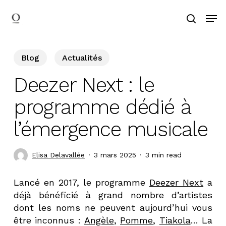
Skip
Men
to
search
main
Search
content
Blog
Actualités
Deezer Next : le
programme dédié à
l’émergence musicale
Elisa Delavallée
3 mars 2025
3 min read
Lancé en 2017, le programme
Deezer Next
a
déjà bénéficié à grand nombre d’artistes
dont les noms ne peuvent aujourd’hui vous
être inconnus :
Angèle
,
Pomme
,
Tiakola
… La