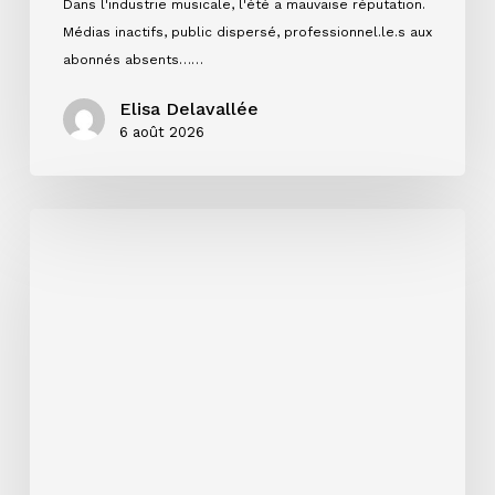
Dans l'industrie musicale, l'été a mauvaise réputation.
Médias inactifs, public dispersé, professionnel.le.s aux
abonnés absents……
Elisa Delavallée
6 août 2026
Single,
EP
ou
album
:
quel
format
choisir
pour
votre