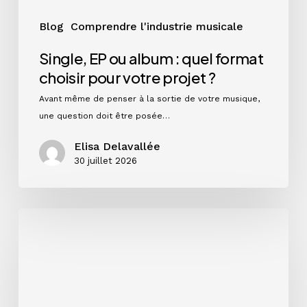
projet
?
Blog
Comprendre l'industrie musicale
Single, EP ou album : quel format
choisir pour votre projet ?
Avant même de penser à la sortie de votre musique,
une question doit être posée…
Elisa Delavallée
30 juillet 2026
Instagram
en
2026
:
ce
que