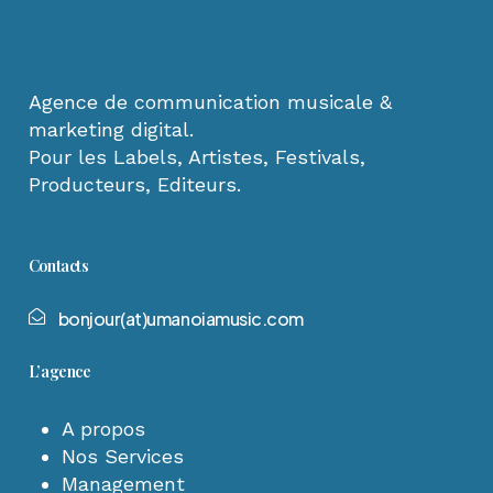
Agence de communication musicale &
marketing digital.
Pour les Labels, Artistes, Festivals,
Producteurs, Editeurs.
Contacts
b
o
n
j
o
u
r
(
a
t
)
u
m
a
n
o
i
a
m
u
s
i
c
.
c
o
m
L’agence
A propos
Nos Services
Management