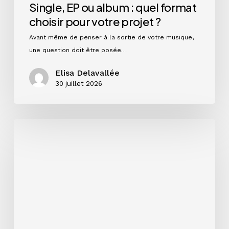
Single, EP ou album : quel format
choisir pour votre projet ?
Avant même de penser à la sortie de votre musique,
une question doit être posée…
Elisa Delavallée
30 juillet 2026
Instagram
en
2026
:
ce
que
les
chiffres
disent