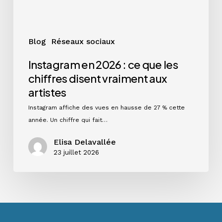
vraiment
aux
artistes
Blog
Réseaux sociaux
Instagram en 2026 : ce que les
chiffres disent vraiment aux
artistes
Instagram affiche des vues en hausse de 27 % cette
année. Un chiffre qui fait…
Elisa Delavallée
23 juillet 2026