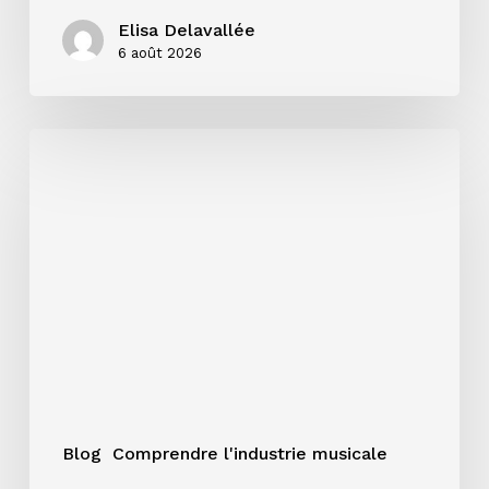
Elisa Delavallée
6 août 2026
Single,
EP
ou
album
:
quel
format
choisir
pour
votre
projet
?
Blog
Comprendre l'industrie musicale