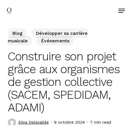
search
Skip
Men
to
main
content
Blog
Développer sa carrière
musicale
Événements
Construire son projet
grâce aux organismes
de gestion collective
(SACEM, SPEDIDAM,
ADAMI)
Elisa Delavallée
9 octobre 2024
7 min read