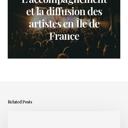
et la diffusion des
artistes en Île de
France
Related Posts
Sortir
un