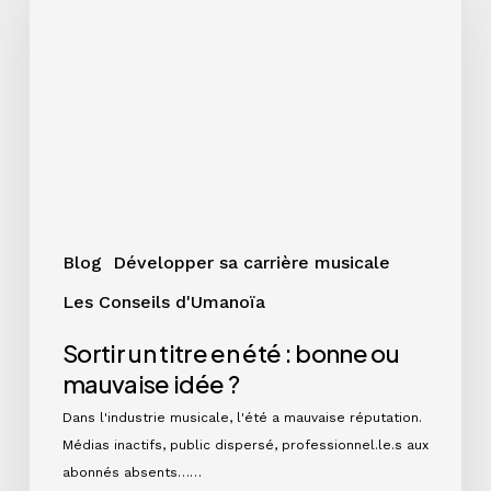
titre
en
été
:
bonne
ou
mauvaise
idée
?
Blog
Développer sa carrière musicale
Les Conseils d'Umanoïa
Sortir un titre en été : bonne ou
mauvaise idée ?
Dans l'industrie musicale, l'été a mauvaise réputation.
Médias inactifs, public dispersé, professionnel.le.s aux
abonnés absents……