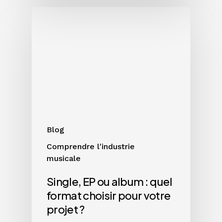
Single,
EP
ou
album
:
quel
format
choisir
pour
votre
Blog
projet
Comprendre l'industrie
?
musicale
Single, EP ou album : quel
format choisir pour votre
projet ?