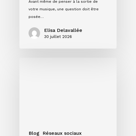
Avant même de penser à la sortie de
votre musique, une question doit être
posée…
Elisa Delavallée
30 juillet 2026
Instagram
en
2026
:
ce
que
les
chiffres
disent
vraiment
Blog
Réseaux sociaux