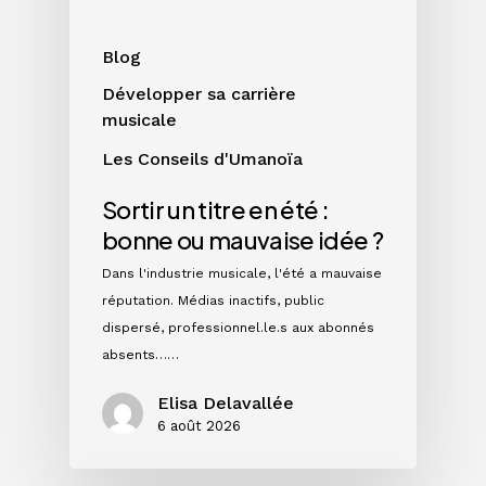
mauvaise
idée
Blog
?
Développer sa carrière
musicale
Les Conseils d'Umanoïa
Sortir un titre en été :
bonne ou mauvaise idée ?
Dans l'industrie musicale, l'été a mauvaise
réputation. Médias inactifs, public
dispersé, professionnel.le.s aux abonnés
absents……
Elisa Delavallée
6 août 2026