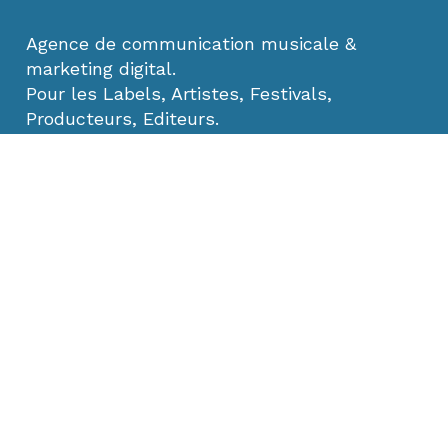
Agence de communication musicale &
marketing digital.
Pour les Labels, Artistes, Festivals,
Producteurs, Editeurs.
Contacts
b
o
n
j
o
u
r
(
a
t
)
u
m
a
n
o
i
a
m
u
s
i
c
.
c
o
m
L’agence
A propos
Nos Services
Management
Agenda des Artistes
Mentions Légales