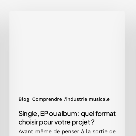
Single,
EP
ou
album
:
quel
format
choisir
pour
votre
projet
?
Blog
Comprendre l'industrie musicale
Single, EP ou album : quel format
choisir pour votre projet ?
Avant même de penser à la sortie de