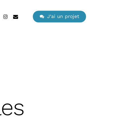
search
edin
instagram
email
J
‘
a
i
u
n
p
r
o
j
e
t
les