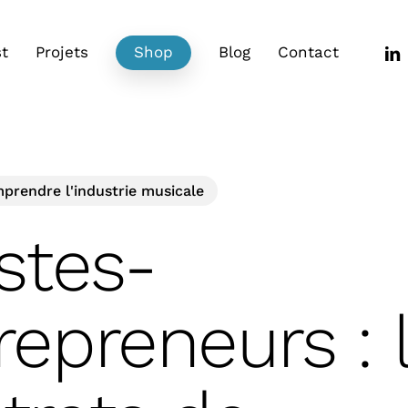
link
t
Projets
Shop
Blog
Contact
prendre l'industrie musicale
istes-
repreneurs : 