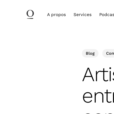
Skip
to
A propos
Services
Podcas
main
content
Blog
Com
Art
ent