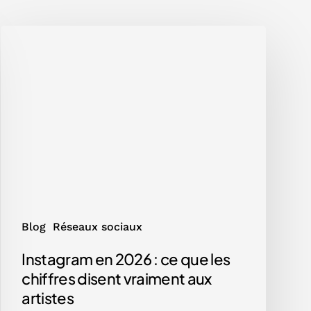
Instagram
en
2026
:
ce
que
les
chiffres
disent
vraiment
aux
artistes
Blog
Réseaux sociaux
Instagram en 2026 : ce que les
chiffres disent vraiment aux
artistes