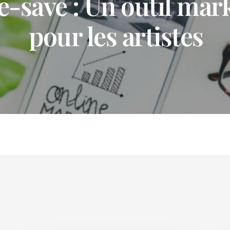
e-save : Un outil mar
pour les artistes⁣⁣