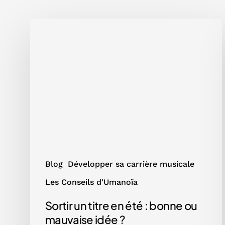
Sortir
un
titre
en
été
:
bonne
ou
mauvaise
idée
?
Blog
Développer sa carrière musicale
Les Conseils d'Umanoïa
Sortir un titre en été : bonne ou
mauvaise idée ?