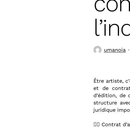
con
l’i
umanoia
Être artiste, 
et de contrat
d’édition, de 
structure ave
juridique impor
🕵️‍♀️ Contrat d