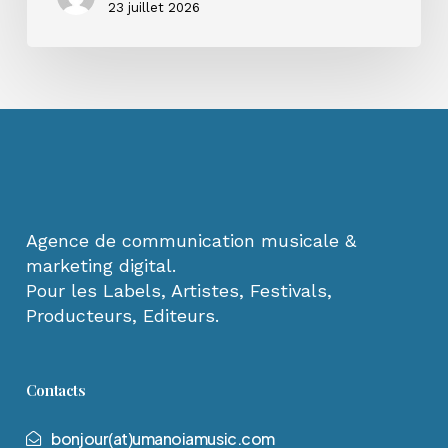
23 juillet 2026
Agence de communication musicale &
marketing digital.
Pour les Labels, Artistes, Festivals,
Producteurs, Editeurs.
Contacts
b
o
n
j
o
u
r
(
a
t
)
u
m
a
n
o
i
a
m
u
s
i
c
.
c
o
m