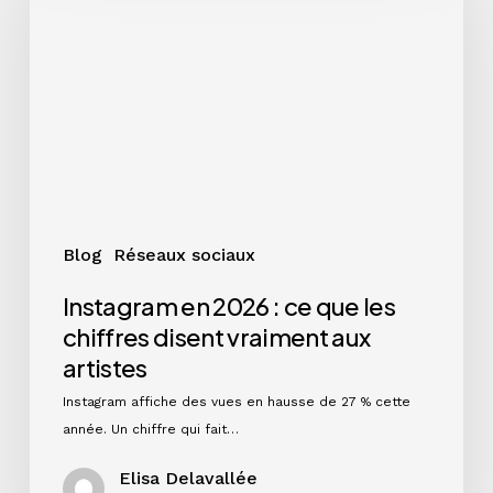
:
ce
que
les
chiffres
disent
vraiment
aux
artistes
Blog
Réseaux sociaux
Instagram en 2026 : ce que les
chiffres disent vraiment aux
artistes
Instagram affiche des vues en hausse de 27 % cette
année. Un chiffre qui fait…
Elisa Delavallée