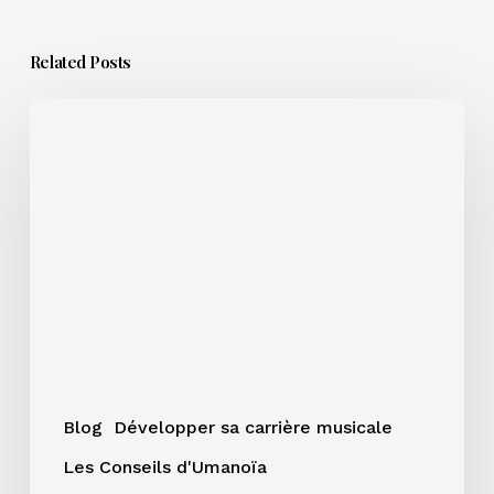
Related Posts
Sortir
un
titre
en
été
:
bonne
ou
mauvaise
idée
?
Blog
Développer sa carrière musicale
Les Conseils d'Umanoïa