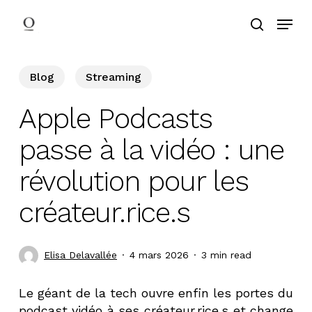
Skip
Menu
to
search
main
content
Blog
Streaming
Apple Podcasts
passe à la vidéo : une
révolution pour les
créateur.rice.s
Elisa Delavallée
4 mars 2026
3 min read
Le géant de la tech ouvre enfin les portes du
podcast vidéo à ses créateur.rice.s et change