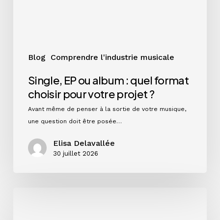
choisir
pour
votre
projet
?
Blog
Comprendre l'industrie musicale
Single, EP ou album : quel format
choisir pour votre projet ?
Avant même de penser à la sortie de votre musique,
une question doit être posée…
Elisa Delavallée
30 juillet 2026
Instagram
en
2026