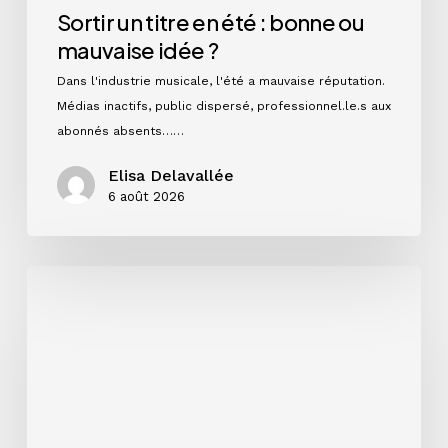
Sortir un titre en été : bonne ou
mauvaise idée ?
Dans l'industrie musicale, l'été a mauvaise réputation.
Médias inactifs, public dispersé, professionnel.le.s aux
abonnés absents……
Elisa Delavallée
6 août 2026
Single,
EP
ou
album
:
quel
format