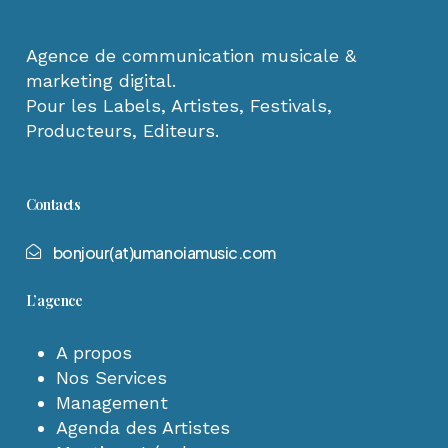
Agence de communication musicale &
marketing digital.
Pour les Labels, Artistes, Festivals,
Producteurs, Editeurs.
Contacts
b
o
n
j
o
u
r
(
a
t
)
u
m
a
n
o
i
a
m
u
s
i
c
.
c
o
m
L’agence
A propos
Nos Services
Management
Agenda des Artistes