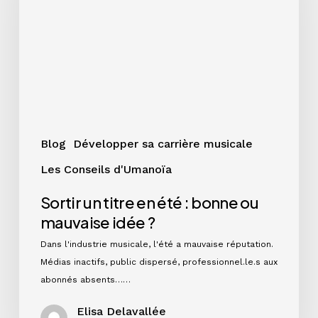
été
:
bonne
ou
mauvaise
idée
?
Blog
Développer sa carrière musicale
Les Conseils d'Umanoïa
Sortir un titre en été : bonne ou
mauvaise idée ?
Dans l'industrie musicale, l'été a mauvaise réputation.
Médias inactifs, public dispersé, professionnel.le.s aux
abonnés absents……
Elisa Delavallée