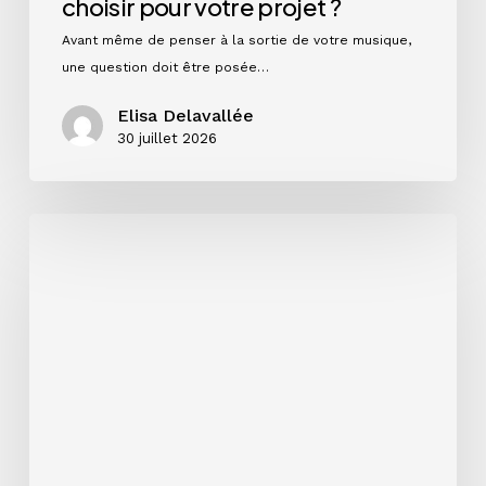
choisir pour votre projet ?
Avant même de penser à la sortie de votre musique,
une question doit être posée…
Elisa Delavallée
30 juillet 2026
Instagram
en
2026
:
ce
que
les
chiffres
disent
vraiment