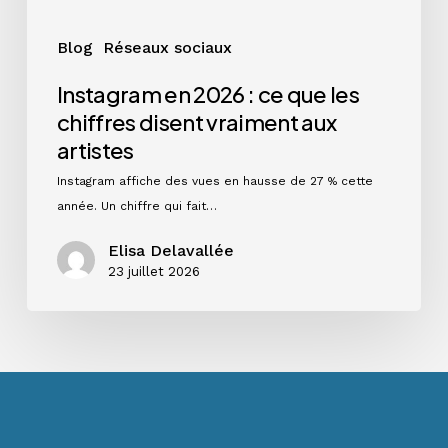
aux
artistes
Blog
Réseaux sociaux
Instagram en 2026 : ce que les
chiffres disent vraiment aux
artistes
Instagram affiche des vues en hausse de 27 % cette
année. Un chiffre qui fait…
Elisa Delavallée
23 juillet 2026