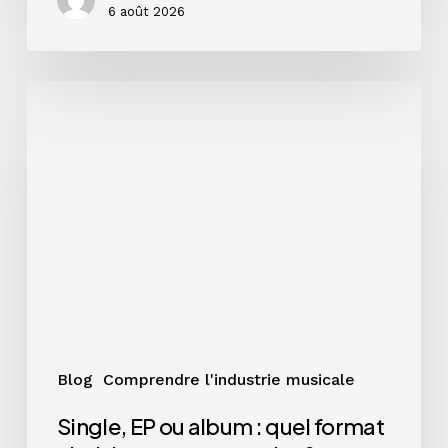
6 août 2026
Single,
EP
ou
album
:
quel
format
choisir
pour
votre
projet
?
Blog
Comprendre l'industrie musicale
Single, EP ou album : quel format